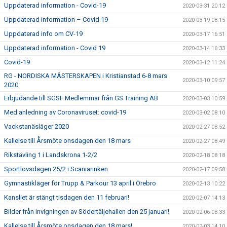
Uppdaterad information - Covid-19
2020-03-31 20:12
Uppdaterad information – Covid 19
2020-03-19 08:15
Uppdaterad info om CV-19
2020-03-17 16:51
Uppdaterad information - Covid 19
2020-03-14 16:33
Covid-19
2020-03-12 11:24
RG - NORDISKA MÄSTERSKAPEN i Kristianstad 6-8 mars
2020-03-10 09:57
2020
Erbjudande till SGSF Medlemmar från GS Training AB
2020-03-03 10:59
Med anledning av Coronaviruset: covid-19
2020-03-02 08:10
Vackstanäsläger 2020
2020-02-27 08:52
Kallelse till Årsmöte onsdagen den 18 mars
2020-02-27 08:49
Rikstävling 1 i Landskrona 1-2/2
2020-02-18 08:18
Sportlovsdagen 25/2 i Scaniarinken
2020-02-17 09:58
Gymnastikläger för Trupp & Parkour 13 april i Örebro
2020-02-13 10:22
Kansliet är stängt tisdagen den 11 februari!
2020-02-07 14:13
Bilder från invigningen av Södertäljehallen den 25 januari!
2020-02-06 08:33
Kallelse till Årsmöte onsdagen den 18 mars!
2020-02-03 14:10