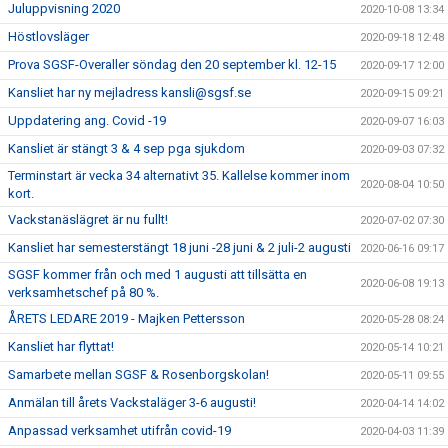
Juluppvisning 2020
2020-10-08 13:34
Höstlovsläger
2020-09-18 12:48
Prova SGSF-Overaller söndag den 20 september kl. 12-15
2020-09-17 12:00
Kansliet har ny mejladress kansli@sgsf.se
2020-09-15 09:21
Uppdatering ang. Covid -19
2020-09-07 16:03
Kansliet är stängt 3 & 4 sep pga sjukdom
2020-09-03 07:32
Terminstart är vecka 34 alternativt 35. Kallelse kommer inom
2020-08-04 10:50
kort.
Vackstanäslägret är nu fullt!
2020-07-02 07:30
Kansliet har semesterstängt 18 juni -28 juni & 2 juli-2 augusti
2020-06-16 09:17
SGSF kommer från och med 1 augusti att tillsätta en
2020-06-08 19:13
verksamhetschef på 80 %.
ÅRETS LEDARE 2019 - Majken Pettersson
2020-05-28 08:24
Kansliet har flyttat!
2020-05-14 10:21
Samarbete mellan SGSF & Rosenborgskolan!
2020-05-11 09:55
Anmälan till årets Vackstaläger 3-6 augusti!
2020-04-14 14:02
Anpassad verksamhet utifrån covid-19
2020-04-03 11:39