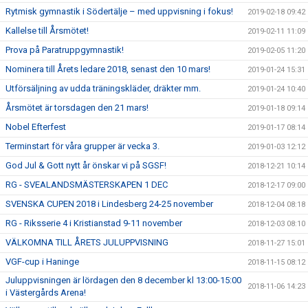
Rytmisk gymnastik i Södertälje – med uppvisning i fokus!
2019-02-18 09:42
Kallelse till Årsmötet!
2019-02-11 11:09
Prova på Paratruppgymnastik!
2019-02-05 11:20
Nominera till Årets ledare 2018, senast den 10 mars!
2019-01-24 15:31
Utförsäljning av udda träningskläder, dräkter mm.
2019-01-24 10:40
Årsmötet är torsdagen den 21 mars!
2019-01-18 09:14
Nobel Efterfest
2019-01-17 08:14
Terminstart för våra grupper är vecka 3.
2019-01-03 12:12
God Jul & Gott nytt år önskar vi på SGSF!
2018-12-21 10:14
RG - SVEALANDSMÄSTERSKAPEN 1 DEC
2018-12-17 09:00
SVENSKA CUPEN 2018 i Lindesberg 24-25 november
2018-12-04 08:18
RG - Riksserie 4 i Kristianstad 9-11 november
2018-12-03 08:10
VÄLKOMNA TILL ÅRETS JULUPPVISNING
2018-11-27 15:01
VGF-cup i Haninge
2018-11-15 08:12
Juluppvisningen är lördagen den 8 december kl 13:00-15:00
2018-11-06 14:23
i Västergårds Arena!