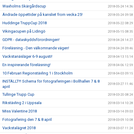
Waxholms Skärgårdscup
2018-05-24 14:36
Ändrade öppettider på kansliet from vecka 25!
2018-05-24 09:58
Huddinge TruppCup 2018
2018-05-22 08:29
Vikingacupen på Lidingö
2018-05-15 08:35
GDPR - dataskyddsförordningen!
2018-04-24 14:27
Föreläsning - Den välkomnande vägen!
2018-04-24 09:46
Vackstanäsläger 6-9 augusti!
2018-04-13 15:14
En inspirerande föreläsning!
2018-04-06 12:59
10 Februari Regionstävling 1 i Stockholm
2018-04-03 09:15
INSTÄLLT!!! Schema för fotograferingen i Bollhallen 7 & 8
2018-03-27 11:46
april
Tullinge Trupp Cup
2018-03-20 08:24
Rikstävling 2 i Uppsala
2018-03-14 10:28
Miss Valentine 2018
2018-03-14 09:03
Fotografering den 7 & 8 april
2018-03-09 10:08
Vackstalägret 2018
2018-03-07 11:24