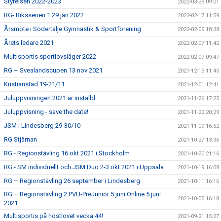
Styrelsen 2022-2023
2022-03-29 09:01
RG- Riksserien 1 29 jan 2022
2022-02-17 11:59
Årsmöte i Södertälje Gymnastik & Sportförening
2022-02-09 18:38
Årets ledare 2021
2022-02-07 11:42
Multisportis sportlovsläger 2022
2022-02-07 09:47
RG – Svealandscupen 13 nov 2021
2021-12-13 11:45
Kristianstad 19-21/11
2021-12-01 12:41
Juluppvisningen 2021 är inställd
2021-11-26 17:25
Juluppvisning - save the date!
2021-11-22 20:29
JSM i Lindesberg 29-30/10
2021-11-09 16:52
RG Stjärnan
2021-10-27 13:36
RG - Regionstävling 16 okt 2021 i Stockholm
2021-10-20 21:16
RG - SM individuellt och JSM Duo 2-3 okt 2021 i Uppsala
2021-10-19 16:08
RG – Regionstävling 26 september i Lindesberg
2021-10-11 16:16
RG – Regionstävling 2 PVU-PreJunior 5 juni Online 5 juni
2021-10-05 16:18
2021
Multisportis på höstlovet vecka 44!
2021-09-21 15:27