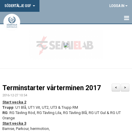
SÖDERTÄLJE GSF
LOGGA IN
HEM
NYHETER
OM OSS
DOKUMENT
VANLIGA FRÅGOR
Terminstarter vårterminen 2017
<
>
SGSF-PROFIL
2016-12-27 10:54
Start vecka 2
TÄVLINGAR
Trupp
: U1 Blå, UT1 Vit, UT2, UT3 & Trupp RM
RG
: RG Tävling Röd, RG Tävling Lila, RG Tävling Blå, RG UT Gul & RG UT
Orange
MEDLEMSINFORMATION
Start vecka 3
Bamse, Parkour, herrmotion,