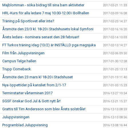
Majblomman - söka bidrag till sina barn aktiviteter
2017-03-21 11:33
HRL-Kurs för alla ledare 7 maj 10.00-12.00 i Bollhallen
2017-03-09 16:08
Träning på Sportlovet eller inte?
2017-02-23 14:27
Årsmöte den 23/3 kl. 18-20 i Stadshusets lokal Symfoni
2017-02-16 16:20
Årets ledare - nominera senast den 28 februari!
2017-02-14 10:03
FT Turkos träning idag (13/2) är INSTÄLLD pga magsjuka
2017-02-13 14:27
Film från Juluppvisningen
2017-02-06 09:50
Campus Telge hallen
2017-01-30 12:58
Trupp Comeback
2017-01-23 13:13
Årsmöte den 23 mars kl 18-20 i Stadshuset
2017-01-19 11:40
Nya öppettider på kansliet from 2/1-17
2017-01-03 15:23
Terminstarter vårterminen 2017
2016-12-27 10:54
SGSF önskar God Jul & Gott nytt år!
2016-12-21 15:27
Grattis till Tim Andersson som blev Årets solstråle!
2016-12-13 08:59
Juluppvisningen
2016-12-13 08:56
Programblad Juluppvisning
2016-12-08 16:44