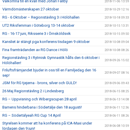
Välkomna till en kväll med Johan Fallby
2018-11-06 13:59
Värmdömästerskapen 27 oktober
2018-10-29 12:16
RG - 6 Oktober – Regionstävling 3 i Hölöhallen
2018-10-18 09:33
UT2 Riksfemman i Göteborg 13-14 oktober
2018-10-15 13:31
RG - 16-17 juni, Riksserie 3 i Örnsköldsvik
2018-10-15 09:50
Kansliet är stängt pga konferens tisdagen 9 oktober
2018-10-08 09:04
Fina framträdanden av RG Dance i Hölö
2018-10-08 08:26
Regionstävling 3 i Rytmisk Gymnastik hålls den 6 oktober i
2018-09-26 15:02
Hölöhallen!
Friluftsfrämjandet bjuder in oss till en Familjedag den 16
2018-09-07 08:16
sep!
JSM för RG tjejerna - brons, silver och GULD!
2018-09-06 09:43
26 Maj Regionstävling 2 i Lindesberg
2018-06-15 08:25
RG – Uppvisning och Wibergscupen 28 april
2018-06-13 14:08
Barnens hinderbana i Södertälje den 18 augusti!
2018-06-11 12:36
RG – Södertälyeah RG Cup 14 April
2018-06-11 08:26
Styrelsen kommer att ha konferens på ICA-Maxi under
2018-06-08 10:59
lördagen den 9 juni!