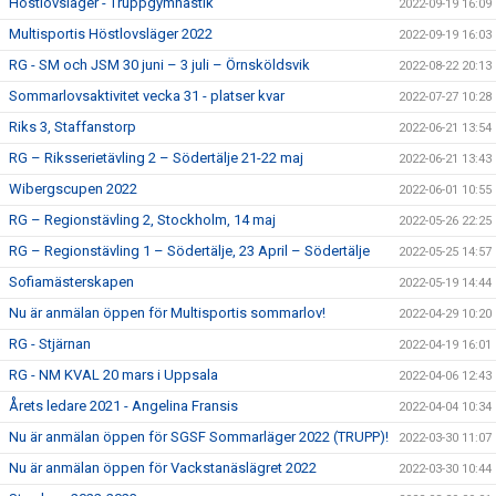
Höstlovsläger - Truppgymnastik
2022-09-19 16:09
Multisportis Höstlovsläger 2022
2022-09-19 16:03
RG - SM och JSM 30 juni – 3 juli – Örnsköldsvik
2022-08-22 20:13
Sommarlovsaktivitet vecka 31 - platser kvar
2022-07-27 10:28
Riks 3, Staffanstorp
2022-06-21 13:54
RG – Riksserietävling 2 – Södertälje 21-22 maj
2022-06-21 13:43
Wibergscupen 2022
2022-06-01 10:55
RG – Regionstävling 2, Stockholm, 14 maj
2022-05-26 22:25
RG – Regionstävling 1 – Södertälje, 23 April – Södertälje
2022-05-25 14:57
Sofiamästerskapen
2022-05-19 14:44
Nu är anmälan öppen för Multisportis sommarlov!
2022-04-29 10:20
RG - Stjärnan
2022-04-19 16:01
RG - NM KVAL 20 mars i Uppsala
2022-04-06 12:43
Årets ledare 2021 - Angelina Fransis
2022-04-04 10:34
Nu är anmälan öppen för SGSF Sommarläger 2022 (TRUPP)!
2022-03-30 11:07
Nu är anmälan öppen för Vackstanäslägret 2022
2022-03-30 10:44