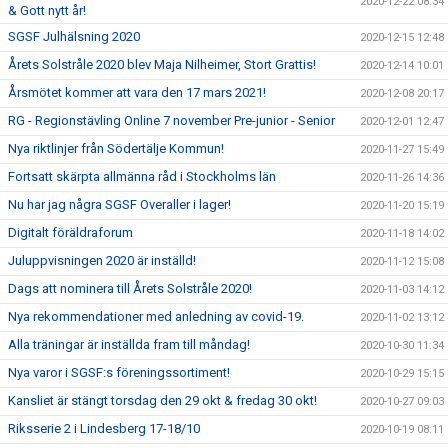
2020-12-22 08:34
& Gott nytt år!
SGSF Julhälsning 2020
2020-12-15 12:48
Årets Solstråle 2020 blev Maja Nilheimer, Stort Grattis!
2020-12-14 10:01
Årsmötet kommer att vara den 17 mars 2021!
2020-12-08 20:17
RG - Regionstävling Online 7 november Pre-junior - Senior
2020-12-01 12:47
Nya riktlinjer från Södertälje Kommun!
2020-11-27 15:49
Fortsatt skärpta allmänna råd i Stockholms län
2020-11-26 14:36
Nu har jag några SGSF Overaller i lager!
2020-11-20 15:19
Digitalt föräldraforum
2020-11-18 14:02
Juluppvisningen 2020 är inställd!
2020-11-12 15:08
Dags att nominera till Årets Solstråle 2020!
2020-11-03 14:12
Nya rekommendationer med anledning av covid-19.
2020-11-02 13:12
Alla träningar är inställda fram till måndag!
2020-10-30 11:34
Nya varor i SGSF:s föreningssortiment!
2020-10-29 15:15
Kansliet är stängt torsdag den 29 okt & fredag 30 okt!
2020-10-27 09:03
Riksserie 2 i Lindesberg 17-18/10
2020-10-19 08:11