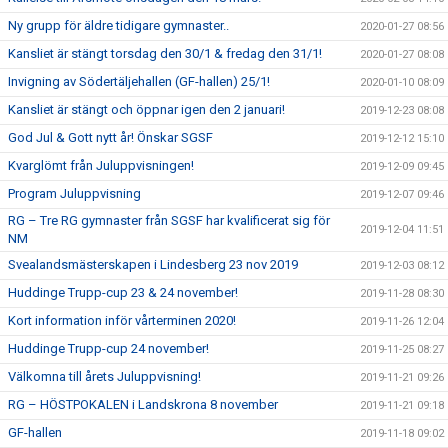
Ny grupp för äldre tidigare gymnaster..
2020-01-27 08:56
Kansliet är stängt torsdag den 30/1 & fredag den 31/1!
2020-01-27 08:08
Invigning av Södertäljehallen (GF-hallen) 25/1!
2020-01-10 08:09
Kansliet är stängt och öppnar igen den 2 januari!
2019-12-23 08:08
God Jul & Gott nytt år! Önskar SGSF
2019-12-12 15:10
Kvarglömt från Juluppvisningen!
2019-12-09 09:45
Program Juluppvisning
2019-12-07 09:46
RG – Tre RG gymnaster från SGSF har kvalificerat sig för
2019-12-04 11:51
NM
Svealandsmästerskapen i Lindesberg 23 nov 2019
2019-12-03 08:12
Huddinge Trupp-cup 23 & 24 november!
2019-11-28 08:30
Kort information inför vårterminen 2020!
2019-11-26 12:04
Huddinge Trupp-cup 24 november!
2019-11-25 08:27
Välkomna till årets Juluppvisning!
2019-11-21 09:26
RG – HÖSTPOKALEN i Landskrona 8 november
2019-11-21 09:18
GF-hallen
2019-11-18 09:02