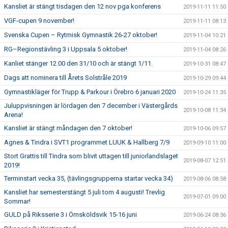
Kansliet är stängt tisdagen den 12 nov pga konferens
2019-11-11 11:50
VGF-cupen 9 november!
2019-11-11 08:13
Svenska Cupen – Rytmisk Gymnastik 26-27 oktober!
2019-11-04 10:21
RG–Regionstävling 3 i Uppsala 5 oktober!
2019-11-04 08:26
Kanliet stänger 12.00 den 31/10 och är stängt 1/11.
2019-10-31 08:47
Dags att nominera till Årets Solstråle 2019
2019-10-29 09:44
Gymnastikläger för Trupp & Parkour i Örebro 6 januari 2020
2019-10-24 11:35
Juluppvisningen är lördagen den 7 december i Västergårds
2019-10-08 11:34
Arena!
Kansliet är stängt måndagen den 7 oktober!
2019-10-06 09:57
Agnes & Tindra i SVT1 programmet LUUK & Hallberg 7/9
2019-09-10 11:00
Stort Grattis till Tindra som blivit uttagen till juniorlandslaget
2019-08-07 12:51
2019!
Terminstart vecka 35, (tävlingsgrupperna startar vecka 34)
2019-08-06 08:58
Kansliet har semesterstängt 5 juli tom 4 augusti! Trevlig
2019-07-01 09:00
Sommar!
GULD på Riksserie 3 i Örnsköldsvik 15-16 juni
2019-06-24 08:36