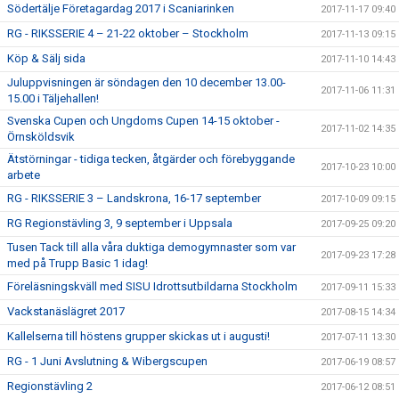
Södertälje Företagardag 2017 i Scaniarinken
2017-11-17 09:40
RG - RIKSSERIE 4 – 21-22 oktober – Stockholm
2017-11-13 09:15
Köp & Sälj sida
2017-11-10 14:43
Juluppvisningen är söndagen den 10 december 13.00-
2017-11-06 11:31
15.00 i Täljehallen!
Svenska Cupen och Ungdoms Cupen 14-15 oktober -
2017-11-02 14:35
Örnsköldsvik
Ätstörningar - tidiga tecken, åtgärder och förebyggande
2017-10-23 10:00
arbete
RG - RIKSSERIE 3 – Landskrona, 16-17 september
2017-10-09 09:15
RG Regionstävling 3, 9 september i Uppsala
2017-09-25 09:20
Tusen Tack till alla våra duktiga demogymnaster som var
2017-09-23 17:28
med på Trupp Basic 1 idag!
Föreläsningskväll med SISU Idrottsutbildarna Stockholm
2017-09-11 15:33
Vackstanäslägret 2017
2017-08-15 14:34
Kallelserna till höstens grupper skickas ut i augusti!
2017-07-11 13:30
RG - 1 Juni Avslutning & Wibergscupen
2017-06-19 08:57
Regionstävling 2
2017-06-12 08:51