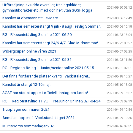
Utförsäljning av udda overaller, träningskläder,
2021-08-30 08:12
gymnastikdräkter etc. med och helt utan SGSF logga
Kansliet är obemannat tillsvidare..
2021-08-06 12:49
Kansliet har semesterstängt 9 juli - 8 aug! Trevlig Sommar!
2021-07-06 10:18
RG - Riksserietävling 3 online 2021-06-20
2021-06-23 13:04
Kansliet har semesterstängt 24/6-4/7! Glad Midsommar!
2021-06-22 09:27
Wibergcupen online våren 2021
2021-06-07 08:25
RG - Riksserietävling 2 online 2021-05-31
2021-06-03 11:56
RG - Regionstävling 1 Junior/senior online 2021-05-15
2021-06-01 07:51
Det finns fortfarande platser kvar till Vackstalägret..
2021-05-18 10:27
Kansliet är stängt 12-16 maj!
2021-05-10 13:08
SGSF har startat upp ett officiellt Instagram konto!
2021-05-09 15:57
RG – Regionstävling 1 PVU – PreJunior Online 2021-04-24
2021-05-03 09:19
Truppläger sommaren 2021
2021-04-29 10:54
Anmälan öppen till Vackstanäslägret 2021
2021-04-29 10:36
Multisportis sommarläger 2021
2021-04-16 09:31