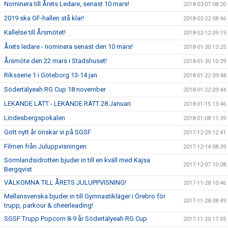
Nominera till Årets Ledare, senast 10 mars!
2018-03-07 08:20
2019 ska GF-hallen stå klar!
2018-02-22 08:46
Kallelse till Årsmötet!
2018-02-12 09:19
Årets ledare - nominera senast den 10 mars!
2018-01-30 13:25
Årsmöte den 22 mars i Stadshuset!
2018-01-30 10:39
Riksserie 1 i Göteborg 13-14 jan
2018-01-22 09:48
Södertälyeah RG Cup 18 november
2018-01-22 09:44
LEKANDE LÄTT - LEKANDE RÄTT 28 Januari
2018-01-15 13:46
Lindesbergspokalen
2018-01-08 11:39
Gott nytt år önskar vi på SGSF
2017-12-29 12:41
Filmen från Juluppvisningen
2017-12-14 08:39
Sörmlandsidrotten bjuder in till en kväll med Kajsa
2017-12-07 10:08
Bergqvist
VÄLKOMNA TILL ÅRETS JULUPPVISNING!
2017-11-28 10:46
Mellansvenska bjuder in till Gymnastikläger i Örebro för
2017-11-28 08:49
trupp, parkour & cheerleading!
SGSF Trupp Popcorn 8-9 år Södertälyeah RG Cup
2017-11-20 17:05