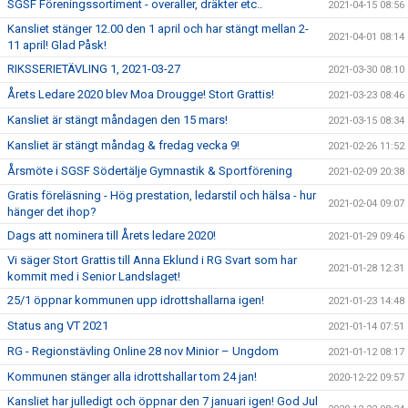
SGSF Föreningssortiment - overaller, dräkter etc..
2021-04-15 08:56
Kansliet stänger 12.00 den 1 april och har stängt mellan 2-
2021-04-01 08:14
11 april! Glad Påsk!
RIKSSERIETÄVLING 1, 2021-03-27
2021-03-30 08:10
Årets Ledare 2020 blev Moa Drougge! Stort Grattis!
2021-03-23 08:46
Kansliet är stängt måndagen den 15 mars!
2021-03-15 08:34
Kansliet är stängt måndag & fredag vecka 9!
2021-02-26 11:52
Årsmöte i SGSF Södertälje Gymnastik & Sportförening
2021-02-09 20:38
Gratis föreläsning - Hög prestation, ledarstil och hälsa - hur
2021-02-04 09:07
hänger det ihop?
Dags att nominera till Årets ledare 2020!
2021-01-29 09:46
Vi säger Stort Grattis till Anna Eklund i RG Svart som har
2021-01-28 12:31
kommit med i Senior Landslaget!
25/1 öppnar kommunen upp idrottshallarna igen!
2021-01-23 14:48
Status ang VT 2021
2021-01-14 07:51
RG - Regionstävling Online 28 nov Minior – Ungdom
2021-01-12 08:17
Kommunen stänger alla idrottshallar tom 24 jan!
2020-12-22 09:57
Kansliet har julledigt och öppnar den 7 januari igen! God Jul