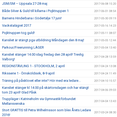
JSM/SM – Uppsala 27-28 maj
2017-06-08 15:20
Både Silver & Guld till killarna i Pojktruppen 1
2017-06-01 08:54
Barnens Hinderbana i Södertälje 17 juni!
2017-05-30 09:19
Vackstalägret 2017
2017-05-16 14:23
Pojktruppen tog guld!
2017-05-11 08:07
Kansliet är stängt pga utbildning Måndagen den 8 maj!
2017-05-05 12:44
Parkour/Freerunning LÄGER
2017-05-04 13:40
Kansliet stänger 14.00 idag fredag den 28 april! Trevlig
2017-04-28 13:59
Valborg!
REGIONSTÄVLING 1 - STOCKHOLM, 2 april
2017-04-24 13:08
Riksserie 1 - Örnsköldsvik, 8-9 april
2017-04-24 11:49
Träning på påsklovet eller inte? Hör med era ledare...
2017-04-10 15:57
Kansliet stänger kl 14.00 på skärtorsdagen och har stängt
2017-04-06 09:03
tom 23 april! Glad Påsk
Truppläger i Katrineholm via Gymnastikförbundet
2017-04-04 13:43
Mellansvenska
Stort GRATTIS till Petra Wilhelmsson som blev Årets Ledare
2017-03-24 08:30
2016!