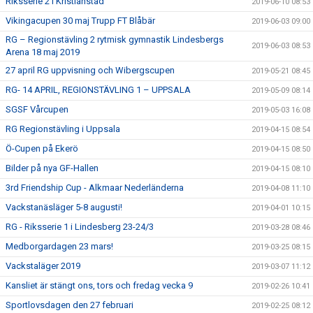
Riksserie 2 i Kristianstad
2019-06-10 08:53
Vikingacupen 30 maj Trupp FT Blåbär
2019-06-03 09:00
RG – Regionstävling 2 rytmisk gymnastik Lindesbergs
2019-06-03 08:53
Arena 18 maj 2019
27 april RG uppvisning och Wibergscupen
2019-05-21 08:45
RG- 14 APRIL, REGIONSTÄVLING 1 – UPPSALA
2019-05-09 08:14
SGSF Vårcupen
2019-05-03 16:08
RG Regionstävling i Uppsala
2019-04-15 08:54
Ö-Cupen på Ekerö
2019-04-15 08:50
Bilder på nya GF-Hallen
2019-04-15 08:10
3rd Friendship Cup - Alkmaar Nederländerna
2019-04-08 11:10
Vackstanäsläger 5-8 augusti!
2019-04-01 10:15
RG - Riksserie 1 i Lindesberg 23-24/3
2019-03-28 08:46
Medborgardagen 23 mars!
2019-03-25 08:15
Vackstaläger 2019
2019-03-07 11:12
Kansliet är stängt ons, tors och fredag vecka 9
2019-02-26 10:41
Sportlovsdagen den 27 februari
2019-02-25 08:12