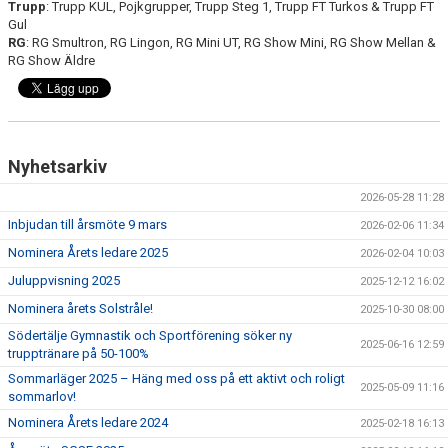
UTMÄRKELSER
Trupp
: Trupp KUL, Pojkgrupper, Trupp Steg 1, Trupp FT Turkos & Trupp FT
Gul
RG
: RG Smultron, RG Lingon, RG Mini UT, RG Show Mini, RG Show Mellan &
VISSELBLÅSARE
RG Show Äldre
Nyhetsarkiv
2026-05-28 11:28
Inbjudan till årsmöte 9 mars
2026-02-06 11:34
Nominera Årets ledare 2025
2026-02-04 10:03
Juluppvisning 2025
2025-12-12 16:02
Nominera årets Solstråle!
2025-10-30 08:00
Södertälje Gymnastik och Sportförening söker ny
2025-06-16 12:59
trupptränare på 50-100%
Sommarläger 2025 – Häng med oss på ett aktivt och roligt
2025-05-09 11:16
sommarlov!
Nominera Årets ledare 2024
2025-02-18 16:13