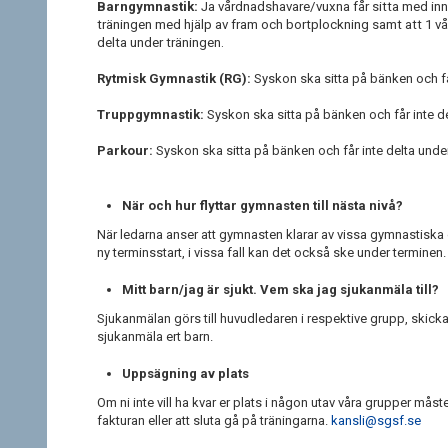
Barngymnastik:
Ja vårdnadshavare/vuxna får sitta med inne
träningen med hjälp av fram och bortplockning samt att 1 v
delta under träningen.
Rytmisk Gymnastik (RG):
Syskon ska sitta på bänken och få
Truppgymnastik:
Syskon ska sitta på bänken och får inte de
Parkour:
Syskon ska sitta på bänken och får inte delta unde
När och hur flyttar gymnasten till nästa nivå?
När ledarna anser att gymnasten klarar av vissa gymnastiska ö
ny terminsstart, i vissa fall kan det också ske under terminen
Mitt barn/jag är sjukt. Vem ska jag sjukanmäla till?
Sjukanmälan görs till huvudledaren i respektive grupp, skicka e
sjukanmäla ert barn.
Uppsägning av plats
Om ni inte vill ha kvar er plats i någon utav våra grupper måste 
fakturan eller att sluta gå på träningarna.
kansli@sgsf.se