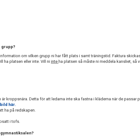
.
n grupp?
d information om vilken grupp ni har fått plats i samt träningstid. Faktura skick
 ha platsen eller inte. Vill ni
inte
ha platsen så måste ni meddela kansliet, så v
n är kroppsnära. Detta för att ledarna inte ska fastna i kläderna när de passar
bild här.
att ha på redskapen.
satt i tofs.
i gymnastiksalen?