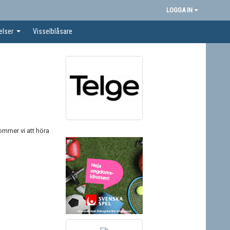
LOGGA IN
elser
Visselblåsare
kommer vi att höra