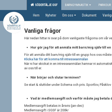
SÖDERTÄLJE GSF
BARNGYMNASTIK
PARKOUR
Hem
Nyheter
Om oss
Dokument
Vanlig
Vanliga frågor
Här nedan hittar ni svar på dom vanligaste frågorna om vår v
Hur gör jag för att anmäla mitt barn/mig själv till e
För att anmäla ditt barn/mig själv till en grupp hos oss måst
Klicka här för att komma till intresseanmälan
När ni har skickat in en intresseanmälan hamnar ni automatisk på
av oss till er.
När börjar och slutar terminen?
Se start & sluttider under Schema och pris. Sportlov, Påsklov
Vad är medlemsavgift och varför måste jag betala
Medlemsavgift betalas in årsvis (jan-dec)
Medlemsavgift i SGSF är 200kr