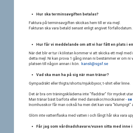
Hur ska terminsavgiften betalas?
Faktura på terminsavgiften skickas hem till er via mejl.
Fakturan ska vara betald senast enligt angivet förfallodatum
Hur får vi meddelande om att vi har fått en plats i e
När det blir er tur i kölistan kommer vi att skicka ett mejl me
detta mejl. Ni kan prova 1 gång innan ni bestämmer er om ni vill
platsen till någon annan i kön.
kansli@sgsf.se
Vad ska man ha på sig när man tränar?
Gympadräkt eller thigts/shorts/mjukibyxor, t-shirt eller linne.
Det är bra om träningskläderna inte "fladdrar" för mycket uta
Man tränar bäst barfota eller med dansskor/mockasiner -
se 
Inomhusskor får man också ha men det kan vara "klumpigt" 
Glöm inte vattenflaska med vatten i och långt hår ska vara upp
Får jag som vårdnadshavare/vuxen sitta med inne 