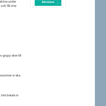
aktiva under
och får inte
 grupp sker till
fonnummer ni ska
 inte betala in