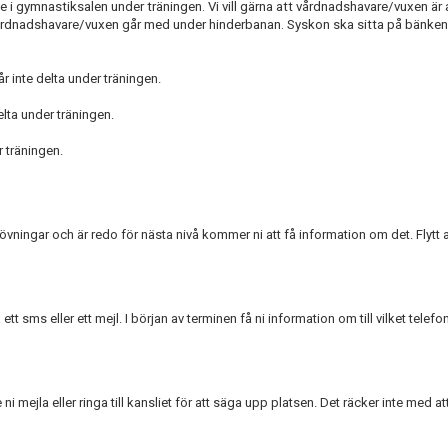
 i gymnastiksalen under träningen. Vi vill gärna att vårdnadshavare/vuxen är 
årdnadshavare/vuxen går med under hinderbanan. Syskon ska sitta på bänken 
r inte delta under träningen.
lta under träningen.
r träningen.
vningar och är redo för nästa nivå kommer ni att få information om det. Flytt av
.
tt sms eller ett mejl. I början av terminen få ni information om till vilket tele
ni mejla eller ringa till kansliet för att säga upp platsen. Det räcker inte med att