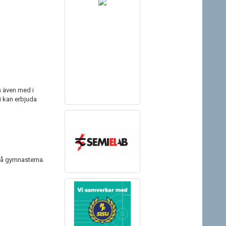
as även med i
i kan erbjuda
 på gymnasterna.