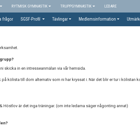
RYTMISK GYMNASTIK
TRUPPGYMNASTIK
LEDARE
a frågor
SGSF-Profil
Tävlingar
Medlemsinformation
Utmärk
erksamhet.
n grupp?
e ni skicka in en intresseanmälan via vår hemsida.
 kölista till dom alternativ som ni har kryssat i. När det blir er tur i kölistan 
 & Höstlov är det inga träningar. (om inte ledarna säger någonting annat)
 den?