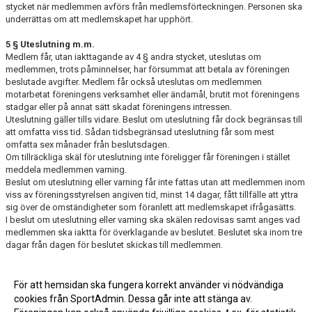
stycket när medlemmen avförs från medlemsförteckningen. Personen ska
underrättas om att medlemskapet har upphört.
5 § Uteslutning m.m.
Medlem får, utan iakttagande av 4 § andra stycket, uteslutas om
medlemmen, trots påminnelser, har försummat att betala av föreningen
beslutade avgifter. Medlem får också uteslutas om medlemmen
motarbetat föreningens verksamhet eller ändamål, brutit mot föreningens
stadgar eller på annat sätt skadat föreningens intressen.
Uteslutning gäller tills vidare. Beslut om uteslutning får dock begränsas till
att omfatta viss tid. Sådan tidsbegränsad uteslutning får som mest
omfatta sex månader från beslutsdagen.
Om tillräckliga skäl för uteslutning inte föreligger får föreningen i stället
meddela medlemmen varning.
Beslut om uteslutning eller varning får inte fattas utan att medlemmen inom
viss av föreningsstyrelsen angiven tid, minst 14 dagar, fått tillfälle att yttra
sig över de omständigheter som föranlett att medlemskapet ifrågasätts.
I beslut om uteslutning eller varning ska skälen redovisas samt anges vad
medlemmen ska iaktta för överklagande av beslutet. Beslutet ska inom tre
dagar från dagen för beslutet skickas till medlemmen.
6 § Medlemskapets upphörande
Beslut om upphörande av enskilds medlemskap gäller inte förrän
För att hemsidan ska fungera korrekt använder vi nödvändiga
klagotiden utgått, eller då beslut överklagats, ärendet blivit slutligt avgjort.
cookies från SportAdmin. Dessa går inte att stänga av.