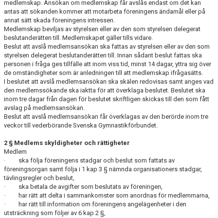
SOCIALA MEDIER
medlemskap. Ansökan om medlemskap får avslås endast om det kan
antas att sökanden kommer att motarbeta föreningens ändamål eller på
annat sätt skada föreningens intressen.
INTEGRITETSPOLICY
Medlemskap beviljas av styrelsen eller av den som styrelsen delegerat
beslutanderätten till. Medlemskapet gäller tills vidare.
VÄRDEGRUND
Beslut att avslå medlemsansökan ska fattas av styrelsen eller av den som
styrelsen delegerat beslutanderätten till. Innan sådant beslut fattas ska
personen i fråga ges tillfälle att inom viss tid, minst 14 dagar, yttra sig över
HANDLINGSPLAN MOT ÄTSTÖRNINGAR
de omständigheter som är anledningen till att medlemskap ifrågasätts.
I beslutet att avslå medlemsansökan ska skälen redovisas samt anges vad
UPPFÖRANDEKOD
den medlemssökande ska iaktta för att överklaga beslutet. Beslutet ska
inom tre dagar från dagen för beslutet skriftligen skickas till den som fått
INSTRUKTIONER FÖR ATT TILLVARATA ENSKILDAS RÄTTIGH
avslag på medlemsansökan.
Beslut att avslå medlemsansökan får överklagas av den berörde inom tre
veckor till vederbörande Svenska Gymnastikförbundet.
REGISTERUTDRAG
2 § Medlems skyldigheter och rättigheter
UTMÄRKELSER
Medlem
· ska följa föreningens stadgar och beslut som fattats av
föreningsorgan samt följa i 1 kap 3 § nämnda organisationers stadgar,
VISSELBLÅSARE
tävlingsregler och beslut,
· ska betala de avgifter som beslutats av föreningen,
· har rätt att delta i sammankomster som anordnas för medlemmarna,
· har rätt till information om föreningens angelägenheter i den
utsträckning som följer av 6 kap 2 §,