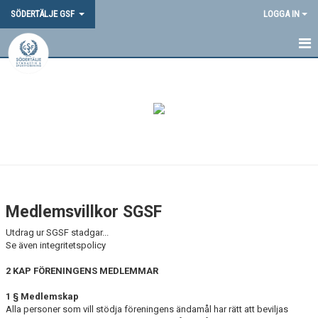
SÖDERTÄLJE GSF
LOGGA IN
HEM
NYHETER
OM OSS
DOKUMENT
VANLIGA FRÅGOR
Medlemsvillkor SGSF
SGSF-PROFIL
Utdrag ur SGSF stadgar...
Se även integritetspolicy
TÄVLINGAR
2 KAP FÖRENINGENS MEDLEMMAR
MEDLEMSINFORMATION
1 § Medlemskap
Alla personer som vill stödja föreningens ändamål har rätt att beviljas