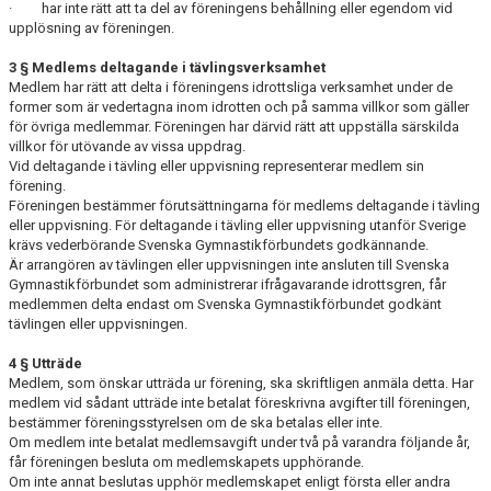
· har inte rätt att ta del av föreningens behållning eller egendom vid
upplösning av föreningen.
3 § Medlems deltagande i tävlingsverksamhet
Medlem har rätt att delta i föreningens idrottsliga verksamhet under de
former som är vedertagna inom idrotten och på samma villkor som gäller
för övriga medlemmar. Föreningen har därvid rätt att uppställa särskilda
villkor för utövande av vissa uppdrag.
Vid deltagande i tävling eller uppvisning representerar medlem sin
förening.
Föreningen bestämmer förutsättningarna för medlems deltagande i tävling
eller uppvisning. För deltagande i tävling eller uppvisning utanför Sverige
krävs vederbörande Svenska Gymnastikförbundets godkännande.
Är arrangören av tävlingen eller uppvisningen inte ansluten till Svenska
Gymnastikförbundet som administrerar ifrågavarande idrottsgren, får
medlemmen delta endast om Svenska Gymnastikförbundet godkänt
tävlingen eller uppvisningen.
4 § Utträde
Medlem, som önskar utträda ur förening, ska skriftligen anmäla detta. Har
medlem vid sådant utträde inte betalat föreskrivna avgifter till föreningen,
bestämmer föreningsstyrelsen om de ska betalas eller inte.
Om medlem inte betalat medlemsavgift under två på varandra följande år,
får föreningen besluta om medlemskapets upphörande.
Om inte annat beslutas upphör medlemskapet enligt första eller andra