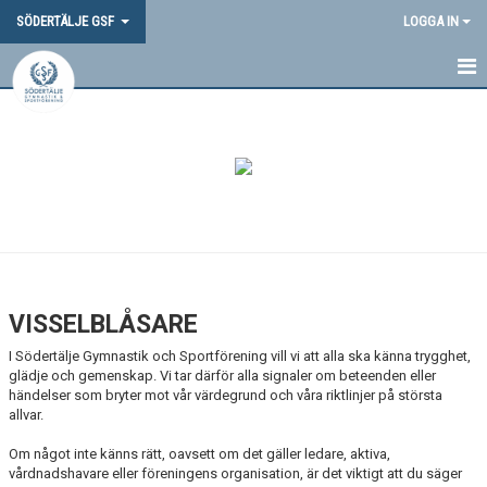
SÖDERTÄLJE GSF
LOGGA IN
HEM
NYHETER
OM OSS
DOKUMENT
VANLIGA FRÅGOR
VISSELBLÅSARE
SGSF-PROFIL
I Södertälje Gymnastik och Sportförening vill vi att alla ska känna trygghet,
glädje och gemenskap. Vi tar därför alla signaler om beteenden eller
TÄVLINGAR
händelser som bryter mot vår värdegrund och våra riktlinjer på största
allvar.
MEDLEMSINFORMATION
Om något inte känns rätt, oavsett om det gäller ledare, aktiva,
vårdnadshavare eller föreningens organisation, är det viktigt att du säger