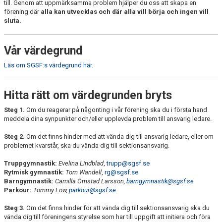
UTMÄRKELSER
till. Genom att uppmärksamma problem hjälper du oss att skapa en
förening där
alla kan utvecklas och där alla vill börja och ingen vill
sluta.
VISSELBLÅSARE
Vår värdegrund
Läs om SGSF:s värdegrund här.
Hitta rätt om värdegrunden bryts
Steg 1.
Om du reagerar på någonting i vår förening ska du i första hand
meddela dina synpunkter och/eller upplevda problem till ansvarig ledare.
Steg 2.
Om det finns hinder med att vända dig till ansvarig ledare, eller om
problemet kvarstår, ska du vända dig till sektionsansvarig.
Truppgymnastik:
Evelina Lindblad
,
trupp@sgsf.se
Rytmisk gymnastik:
Tom Wandell
,
rg@sgsf.se
Barngymnastik:
Camilla Örnstad Larsson,
barngymnastik@sgsf.se
Parkour:
Tommy Löw,
parkour@sgsf.se
Steg 3.
Om det finns hinder för att vända dig till sektionsansvarig ska du
vända dig till föreningens styrelse som har till uppgift att initiera och föra