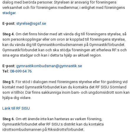
dialog med berörda personer. Styrelsen är ansvarig för föreningens
verksamhet och för föreningens medlemmar, i enlighet med föreningens
stadgar.
E-post:
styrelse@sgsf.se
Steg 4.
Om det finns hinder med att vända dig till föreningens styrelse, så
som personkopplingar eller om oron är kopplad till föreningens styrelse,
kan du vända dig till Gymnastikombudsmannen på Gymnastikförbundet.
Gymnastikförbundet kan och ska stödja föreningen att efterleva RF:s och
sina egna stadgar och kan i detta ta hjälp av aktuell region.
E-post:
gymnastikombudsman@gymnastik.se
Tel:
08-699 64 76
Steg 5.
För stöd i dialogen med föreningens styrelse eller för guidning vid
kontakt med Gymnastikförbundet kan du kontakta det RF SISU Sörmland
som vi tillhör. Där finns sakkunniga inom barn‐ och ungdomsidrott som kan
hjälpa dig vidare.
Länk till RF SISU
Steg 6.
Om ett ärende inte kan hanteras av varken förening,
Gymnastikförbundet eller RF SISU:s distrikt kan du kontakta
idrottsombudsmannen på Riksidrottsförbundet.