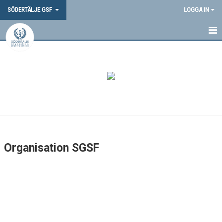
SÖDERTÄLJE GSF
LOGGA IN
HEM
NYHETER
OM OSS
STYRELSE
ORGANISATION SGSF
Organisation SGSF
FÖRENINGSSTRUKTUR
STADGAR
KONTAKT
HISTORIA