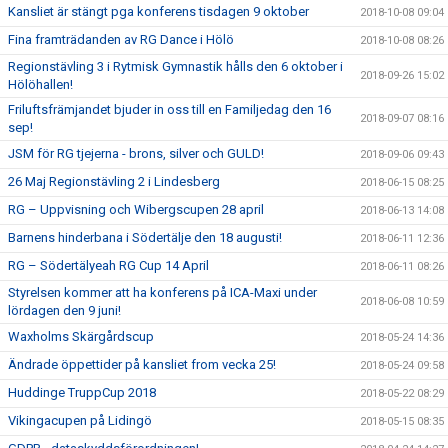
Kansliet är stängt pga konferens tisdagen 9 oktober
2018-10-08 09:04
Fina framträdanden av RG Dance i Hölö
2018-10-08 08:26
Regionstävling 3 i Rytmisk Gymnastik hålls den 6 oktober i
2018-09-26 15:02
Hölöhallen!
Friluftsfrämjandet bjuder in oss till en Familjedag den 16
2018-09-07 08:16
sep!
JSM för RG tjejerna - brons, silver och GULD!
2018-09-06 09:43
26 Maj Regionstävling 2 i Lindesberg
2018-06-15 08:25
RG – Uppvisning och Wibergscupen 28 april
2018-06-13 14:08
Barnens hinderbana i Södertälje den 18 augusti!
2018-06-11 12:36
RG – Södertälyeah RG Cup 14 April
2018-06-11 08:26
Styrelsen kommer att ha konferens på ICA-Maxi under
2018-06-08 10:59
lördagen den 9 juni!
Waxholms Skärgårdscup
2018-05-24 14:36
Ändrade öppettider på kansliet from vecka 25!
2018-05-24 09:58
Huddinge TruppCup 2018
2018-05-22 08:29
Vikingacupen på Lidingö
2018-05-15 08:35