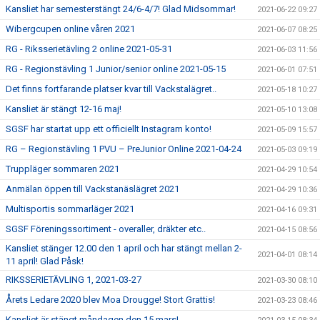
Kansliet har semesterstängt 24/6-4/7! Glad Midsommar!
2021-06-22 09:27
Wibergcupen online våren 2021
2021-06-07 08:25
RG - Riksserietävling 2 online 2021-05-31
2021-06-03 11:56
RG - Regionstävling 1 Junior/senior online 2021-05-15
2021-06-01 07:51
Det finns fortfarande platser kvar till Vackstalägret..
2021-05-18 10:27
Kansliet är stängt 12-16 maj!
2021-05-10 13:08
SGSF har startat upp ett officiellt Instagram konto!
2021-05-09 15:57
RG – Regionstävling 1 PVU – PreJunior Online 2021-04-24
2021-05-03 09:19
Truppläger sommaren 2021
2021-04-29 10:54
Anmälan öppen till Vackstanäslägret 2021
2021-04-29 10:36
Multisportis sommarläger 2021
2021-04-16 09:31
SGSF Föreningssortiment - overaller, dräkter etc..
2021-04-15 08:56
Kansliet stänger 12.00 den 1 april och har stängt mellan 2-
2021-04-01 08:14
11 april! Glad Påsk!
RIKSSERIETÄVLING 1, 2021-03-27
2021-03-30 08:10
Årets Ledare 2020 blev Moa Drougge! Stort Grattis!
2021-03-23 08:46
Kansliet är stängt måndagen den 15 mars!