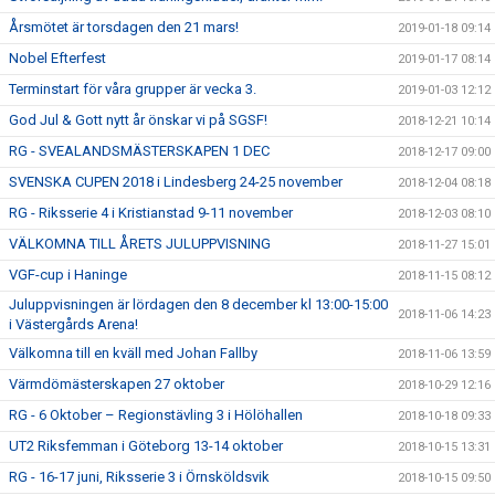
Årsmötet är torsdagen den 21 mars!
2019-01-18 09:14
Nobel Efterfest
2019-01-17 08:14
Terminstart för våra grupper är vecka 3.
2019-01-03 12:12
God Jul & Gott nytt år önskar vi på SGSF!
2018-12-21 10:14
RG - SVEALANDSMÄSTERSKAPEN 1 DEC
2018-12-17 09:00
SVENSKA CUPEN 2018 i Lindesberg 24-25 november
2018-12-04 08:18
RG - Riksserie 4 i Kristianstad 9-11 november
2018-12-03 08:10
VÄLKOMNA TILL ÅRETS JULUPPVISNING
2018-11-27 15:01
VGF-cup i Haninge
2018-11-15 08:12
Juluppvisningen är lördagen den 8 december kl 13:00-15:00
2018-11-06 14:23
i Västergårds Arena!
Välkomna till en kväll med Johan Fallby
2018-11-06 13:59
Värmdömästerskapen 27 oktober
2018-10-29 12:16
RG - 6 Oktober – Regionstävling 3 i Hölöhallen
2018-10-18 09:33
UT2 Riksfemman i Göteborg 13-14 oktober
2018-10-15 13:31
RG - 16-17 juni, Riksserie 3 i Örnsköldsvik
2018-10-15 09:50