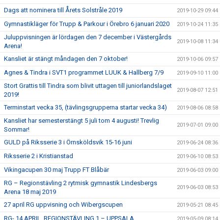
Dags att nominera till Årets Solstråle 2019
2019-10-29 09:44
Gymnastikläger för Trupp & Parkour i Örebro 6 januari 2020
2019-10-24 11:35
Juluppvisningen är lördagen den 7 december i Västergårds
2019-10-08 11:34
Arena!
Kansliet är stängt måndagen den 7 oktober!
2019-10-06 09:57
Agnes & Tindra i SVT1 programmet LUUK & Hallberg 7/9
2019-09-10 11:00
Stort Grattis till Tindra som blivit uttagen till juniorlandslaget
2019-08-07 12:51
2019!
Terminstart vecka 35, (tävlingsgrupperna startar vecka 34)
2019-08-06 08:58
Kansliet har semesterstängt 5 juli tom 4 augusti! Trevlig
2019-07-01 09:00
Sommar!
GULD på Riksserie 3 i Örnsköldsvik 15-16 juni
2019-06-24 08:36
Riksserie 2 i Kristianstad
2019-06-10 08:53
Vikingacupen 30 maj Trupp FT Blåbär
2019-06-03 09:00
RG – Regionstävling 2 rytmisk gymnastik Lindesbergs
2019-06-03 08:53
Arena 18 maj 2019
27 april RG uppvisning och Wibergscupen
2019-05-21 08:45
RG- 14 APRIL, REGIONSTÄVLING 1 – UPPSALA
2019-05-09 08:14