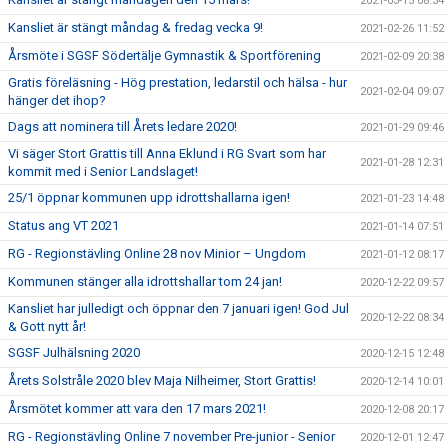
2021-03-15 08:34
Kansliet är stängt måndag & fredag vecka 9!
2021-02-26 11:52
Årsmöte i SGSF Södertälje Gymnastik & Sportförening
2021-02-09 20:38
Gratis föreläsning - Hög prestation, ledarstil och hälsa - hur
2021-02-04 09:07
hänger det ihop?
Dags att nominera till Årets ledare 2020!
2021-01-29 09:46
Vi säger Stort Grattis till Anna Eklund i RG Svart som har
2021-01-28 12:31
kommit med i Senior Landslaget!
25/1 öppnar kommunen upp idrottshallarna igen!
2021-01-23 14:48
Status ang VT 2021
2021-01-14 07:51
RG - Regionstävling Online 28 nov Minior – Ungdom
2021-01-12 08:17
Kommunen stänger alla idrottshallar tom 24 jan!
2020-12-22 09:57
Kansliet har julledigt och öppnar den 7 januari igen! God Jul
2020-12-22 08:34
& Gott nytt år!
SGSF Julhälsning 2020
2020-12-15 12:48
Årets Solstråle 2020 blev Maja Nilheimer, Stort Grattis!
2020-12-14 10:01
Årsmötet kommer att vara den 17 mars 2021!
2020-12-08 20:17
RG - Regionstävling Online 7 november Pre-junior - Senior
2020-12-01 12:47