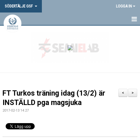
SÖDERTÄLJE GSF
LOGGA IN
HEM
NYHETER
OM OSS
DOKUMENT
VANLIGA FRÅGOR
FT Turkos träning idag (13/2) är
<
>
SGSF-PROFIL
INSTÄLLD pga magsjuka
2017-02-13 14:27
TÄVLINGAR
MEDLEMSINFORMATION