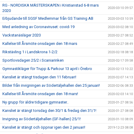
RG - NORDISKA MÄSTERSKAPEN i Kristianstad 6-8 mars
2020-03-10 09:57
2020
Erbjudande till SGSF Medlemmar från GS Training AB
2020-03-03 10:59
Med anledning av Coronaviruset: covid-19
2020-03-02 08:10
Vackstanäsläger 2020
2020-02-27 08:52
Kallelse till Årsmöte onsdagen den 18 mars
2020-02-27 08:49
Rikstävling 1 i Landskrona 1-2/2
2020-02-18 08:18
Sportlovsdagen 25/2 i Scaniarinken
2020-02-17 09:58
Gymnastikläger för Trupp & Parkour 13 april i Örebro
2020-02-13 10:22
Kansliet är stängt tisdagen den 11 februari!
2020-02-07 14:13
Bilder från invigningen av Södertäljehallen den 25 januari!
2020-02-06 08:33
Kallelse till Årsmöte onsdagen den 18 mars!
2020-02-03 14:10
Ny grupp för äldre tidigare gymnaster..
2020-01-27 08:56
Kansliet är stängt torsdag den 30/1 & fredag den 31/1!
2020-01-27 08:08
Invigning av Södertäljehallen (GF-hallen) 25/1!
2020-01-10 08:09
Kansliet är stängt och öppnar igen den 2 januari!
2019-12-23 08:08