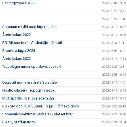
Seniorgympa i SGSF!
2023-09-04 13:39
2023-05-25 13:27
2023-05-22 11:16
Sommaren fylld med lägerglädje!
2023-04-18 10:22
Årets ledare 2022
2023-04-17 10:40
RG: Riksserien 1 i Södertälje 1-2 april
2023-03-31 21:11
Sportlovsläger 2023
2023-03-03 15:01
Årets ledare 2022
2023-02-11 17:54
Truppläger under sportlovet vecka 9
2023-01-27 12:51
2022-12-08 16:09
Dags att nominera årets Solstråle!
2022-11-17 14:41
Höstlovsläger - Truppgymnastik
2022-09-19 16:09
Multisportis Höstlovsläger 2022
2022-09-19 16:03
RG - SM och JSM 30 juni – 3 juli – Örnsköldsvik
2022-08-22 20:13
Sommarlovsaktivitet vecka 31 - platser kvar
2022-07-27 10:28
Riks 3, Staffanstorp
2022-06-21 13:54