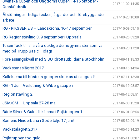
Svenska Cupen och Ungdoms Cupen 14-15 oktober -
2017-11-02 14:35
Örnsköldsvik
Ätstörningar - tidiga tecken, åtgärder och förebyggande
2017-10-23 10:00
arbete
RG - RIKSSERIE 3 – Landskrona, 16-17 september
2017-10-09 09:15
RG Regionstävling 3, 9 september i Uppsala
2017-09-25 09:20
Tusen Tack till alla våra duktiga demogymnaster som var
2017-09-23 17:28
med på Trupp Basic 1 idag!
Föreläsningskväll med SISU Idrottsutbildarna Stockholm
2017-09-11 15:33
Vackstanäslägret 2017
2017-08-15 14:34
Kallelserna till höstens grupper skickas ut i augusti!
2017-07-11 13:30
RG - 1 Juni Avslutning & Wibergscupen
2017-06-19 08:57
Regionstävling 2
2017-06-12 08:51
JSM/SM – Uppsala 27-28 maj
2017-06-08 15:20
Både Silver & Guld till killarna i Pojktruppen 1
2017-06-01 08:54
Barnens Hinderbana i Södertälje 17 juni!
2017-05-30 09:19
Vackstalägret 2017
2017-05-16 14:23
Pojktruppen tog guld!
2017-05-11 08:07