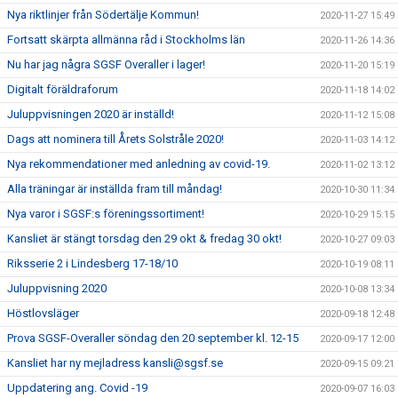
Nya riktlinjer från Södertälje Kommun!
2020-11-27 15:49
Fortsatt skärpta allmänna råd i Stockholms län
2020-11-26 14:36
Nu har jag några SGSF Overaller i lager!
2020-11-20 15:19
Digitalt föräldraforum
2020-11-18 14:02
Juluppvisningen 2020 är inställd!
2020-11-12 15:08
Dags att nominera till Årets Solstråle 2020!
2020-11-03 14:12
Nya rekommendationer med anledning av covid-19.
2020-11-02 13:12
Alla träningar är inställda fram till måndag!
2020-10-30 11:34
Nya varor i SGSF:s föreningssortiment!
2020-10-29 15:15
Kansliet är stängt torsdag den 29 okt & fredag 30 okt!
2020-10-27 09:03
Riksserie 2 i Lindesberg 17-18/10
2020-10-19 08:11
Juluppvisning 2020
2020-10-08 13:34
Höstlovsläger
2020-09-18 12:48
Prova SGSF-Overaller söndag den 20 september kl. 12-15
2020-09-17 12:00
Kansliet har ny mejladress kansli@sgsf.se
2020-09-15 09:21
Uppdatering ang. Covid -19
2020-09-07 16:03