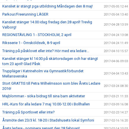
Kansliet är stängt pga utbildning Måndagen den 8 maj!
2017-05-05 12:44
Parkour/Freerunning LÄGER
2017-05-04 13:40
Kansliet stänger 14.00 idag fredag den 28 april! Trevlig
2017-04-28 13:59
Valborg!
REGIONSTÄVLING 1 - STOCKHOLM, 2 april
2017-04-24 13:08
Riksserie 1 - Örnsköldsvik, 8-9 april
2017-04-24 11:49
Träning på påsklovet eller inte? Hör med era ledare...
2017-04-10 15:57
Kansliet stänger kl 14.00 på skärtorsdagen och har stängt
2017-04-06 09:03
tom 23 april! Glad Påsk
Truppläger i Katrineholm via Gymnastikförbundet
2017-04-04 13:43
Mellansvenska
Stort GRATTIS till Petra Wilhelmsson som blev Årets Ledare
2017-03-24 08:30
2016!
Majblomman - söka bidrag till sina barn aktiviteter
2017-03-21 11:33
HRL-Kurs för alla ledare 7 maj 10.00-12.00 i Bollhallen
2017-03-09 16:08
Träning på Sportlovet eller inte?
2017-02-23 14:27
Årsmöte den 23/3 kl. 18-20 i Stadshusets lokal Symfoni
2017-02-16 16:20
Årets ledare - nominera senast den 28 februari!
2017-02-14 10:03