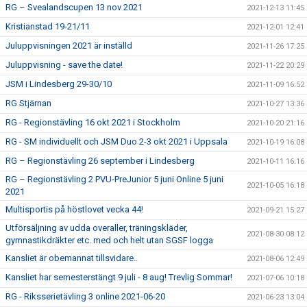
RG – Svealandscupen 13 nov 2021
2021-12-13 11:45
Kristianstad 19-21/11
2021-12-01 12:41
Juluppvisningen 2021 är inställd
2021-11-26 17:25
Juluppvisning - save the date!
2021-11-22 20:29
JSM i Lindesberg 29-30/10
2021-11-09 16:52
RG Stjärnan
2021-10-27 13:36
RG - Regionstävling 16 okt 2021 i Stockholm
2021-10-20 21:16
RG - SM individuellt och JSM Duo 2-3 okt 2021 i Uppsala
2021-10-19 16:08
RG – Regionstävling 26 september i Lindesberg
2021-10-11 16:16
RG – Regionstävling 2 PVU-PreJunior 5 juni Online 5 juni
2021-10-05 16:18
2021
Multisportis på höstlovet vecka 44!
2021-09-21 15:27
Utförsäljning av udda overaller, träningskläder,
2021-08-30 08:12
gymnastikdräkter etc. med och helt utan SGSF logga
Kansliet är obemannat tillsvidare..
2021-08-06 12:49
Kansliet har semesterstängt 9 juli - 8 aug! Trevlig Sommar!
2021-07-06 10:18
RG - Riksserietävling 3 online 2021-06-20
2021-06-23 13:04