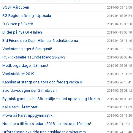
SGSF Vårcupen
2019-05-03 16:08
RG Regionstävling i Uppsala
2019-04-15 08:54
Ö-Cupen på Ekerö
2019-04-15 08:50
Bilder på nya GF-Hallen
2019-04-15 08:10
3rd Friendship Cup - Alkmaar Nederländerna
2019-04-08 11:10
Vackstanäsläger 5-8 augusti!
2019-04-01 10:15
RG - Riksserie 1 i Lindesberg 23-24/3
2019-03-28 08:46
Medborgardagen 23 mars!
2019-03-25 08:15
Vackstaläger 2019
2019-03-07 11:12
Kansliet är stängt ons, tors och fredag vecka 9
2019-02-26 10:41
Sportlovsdagen den 27 februari
2019-02-25 08:12
Rytmisk gymnastik i Södertälje – med uppvisning i fokus!
2019-02-18 09:42
Kallelse till Årsmötet!
2019-02-11 11:09
Prova på Paratruppgymnastik!
2019-02-05 11:20
Nominera till Årets ledare 2018, senast den 10 mars!
2019-01-24 15:31
Utförsäljning av udda träningskläder, dräkter mm.
2019-01-24 10:40