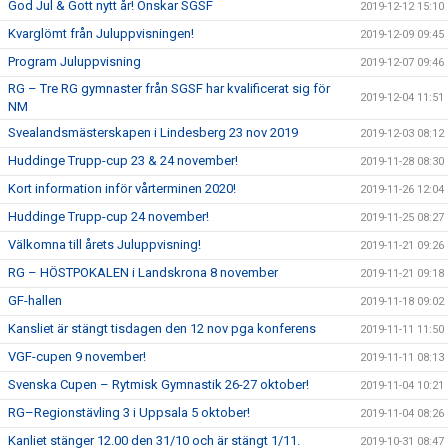
God Jul & Gott nytt år! Önskar SGSF
2019-12-12 15:10
Kvarglömt från Juluppvisningen!
2019-12-09 09:45
Program Juluppvisning
2019-12-07 09:46
RG – Tre RG gymnaster från SGSF har kvalificerat sig för
2019-12-04 11:51
NM
Svealandsmästerskapen i Lindesberg 23 nov 2019
2019-12-03 08:12
Huddinge Trupp-cup 23 & 24 november!
2019-11-28 08:30
Kort information inför vårterminen 2020!
2019-11-26 12:04
Huddinge Trupp-cup 24 november!
2019-11-25 08:27
Välkomna till årets Juluppvisning!
2019-11-21 09:26
RG – HÖSTPOKALEN i Landskrona 8 november
2019-11-21 09:18
GF-hallen
2019-11-18 09:02
Kansliet är stängt tisdagen den 12 nov pga konferens
2019-11-11 11:50
VGF-cupen 9 november!
2019-11-11 08:13
Svenska Cupen – Rytmisk Gymnastik 26-27 oktober!
2019-11-04 10:21
RG–Regionstävling 3 i Uppsala 5 oktober!
2019-11-04 08:26
Kanliet stänger 12.00 den 31/10 och är stängt 1/11.
2019-10-31 08:47