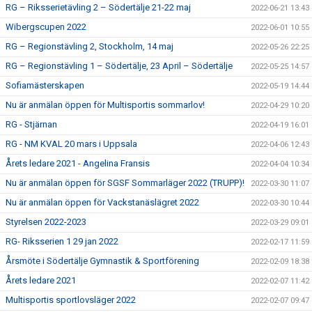
RG – Riksserietävling 2 – Södertälje 21-22 maj
2022-06-21 13:43
Wibergscupen 2022
2022-06-01 10:55
RG – Regionstävling 2, Stockholm, 14 maj
2022-05-26 22:25
RG – Regionstävling 1 – Södertälje, 23 April – Södertälje
2022-05-25 14:57
Sofiamästerskapen
2022-05-19 14:44
Nu är anmälan öppen för Multisportis sommarlov!
2022-04-29 10:20
RG - Stjärnan
2022-04-19 16:01
RG - NM KVAL 20 mars i Uppsala
2022-04-06 12:43
Årets ledare 2021 - Angelina Fransis
2022-04-04 10:34
Nu är anmälan öppen för SGSF Sommarläger 2022 (TRUPP)!
2022-03-30 11:07
Nu är anmälan öppen för Vackstanäslägret 2022
2022-03-30 10:44
Styrelsen 2022-2023
2022-03-29 09:01
RG- Riksserien 1 29 jan 2022
2022-02-17 11:59
Årsmöte i Södertälje Gymnastik & Sportförening
2022-02-09 18:38
Årets ledare 2021
2022-02-07 11:42
Multisportis sportlovsläger 2022
2022-02-07 09:47