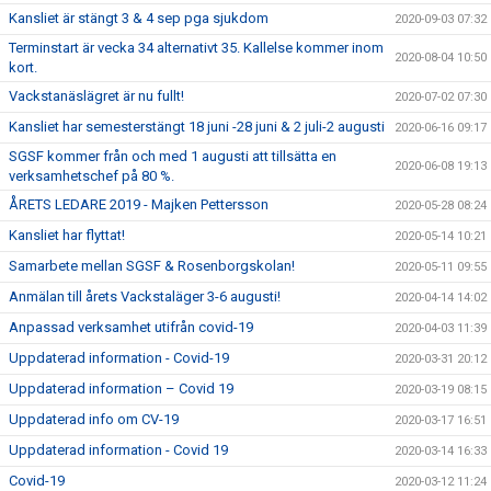
Kansliet är stängt 3 & 4 sep pga sjukdom
2020-09-03 07:32
Terminstart är vecka 34 alternativt 35. Kallelse kommer inom
2020-08-04 10:50
kort.
Vackstanäslägret är nu fullt!
2020-07-02 07:30
Kansliet har semesterstängt 18 juni -28 juni & 2 juli-2 augusti
2020-06-16 09:17
SGSF kommer från och med 1 augusti att tillsätta en
2020-06-08 19:13
verksamhetschef på 80 %.
ÅRETS LEDARE 2019 - Majken Pettersson
2020-05-28 08:24
Kansliet har flyttat!
2020-05-14 10:21
Samarbete mellan SGSF & Rosenborgskolan!
2020-05-11 09:55
Anmälan till årets Vackstaläger 3-6 augusti!
2020-04-14 14:02
Anpassad verksamhet utifrån covid-19
2020-04-03 11:39
Uppdaterad information - Covid-19
2020-03-31 20:12
Uppdaterad information – Covid 19
2020-03-19 08:15
Uppdaterad info om CV-19
2020-03-17 16:51
Uppdaterad information - Covid 19
2020-03-14 16:33
Covid-19
2020-03-12 11:24