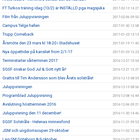
FT Turkos träning idag (13/2) är INSTÄLLD pga magsjuka
2017-02-13 14:27
Film från Juluppvisningen
2017-02-06 09:50
Campus Telge hallen
2017-01-30 12:58
Trupp Comeback
2017-01-23 13:13
Årsmöte den 23 mars kl 18-20 i Stadshuset
2017-01-19 11:40
Nya öppettider på kansliet from 2/1-17
2017-01-03 15:23
Terminstarter vårterminen 2017
2016-12-27 10:54
SGSF önskar God Jul & Gott nytt år!
2016-12-21 15:27
Grattis till Tim Andersson som blev Årets solstråle!
2016-12-13 08:59
Juluppvisningen
2016-12-13 08:56
Programblad Juluppvisning
2016-12-08 16:44
Avslutning höstterminen 2016
2016-12-06 09:21
Juluppvisning den 11 december!
2016-11-30 14:46
SGSF Solstråle - Helenas minnesfond
2016-11-21 09:53
JSM och ungdomscupen 29 oktober
2016-11-02 12:34
Lag-SM Göteborg 8-9 oktober
2016-11-02 12:32