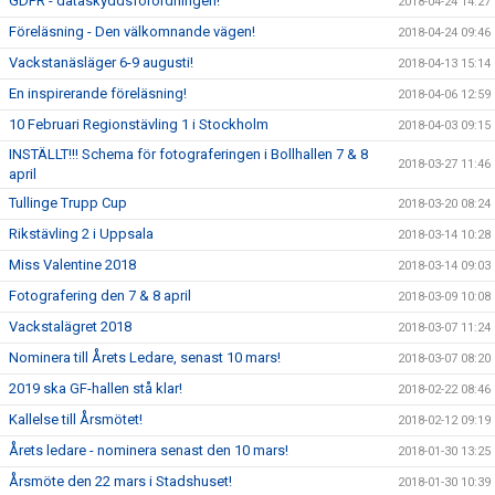
GDPR - dataskyddsförordningen!
2018-04-24 14:27
Föreläsning - Den välkomnande vägen!
2018-04-24 09:46
Vackstanäsläger 6-9 augusti!
2018-04-13 15:14
En inspirerande föreläsning!
2018-04-06 12:59
10 Februari Regionstävling 1 i Stockholm
2018-04-03 09:15
INSTÄLLT!!! Schema för fotograferingen i Bollhallen 7 & 8
2018-03-27 11:46
april
Tullinge Trupp Cup
2018-03-20 08:24
Rikstävling 2 i Uppsala
2018-03-14 10:28
Miss Valentine 2018
2018-03-14 09:03
Fotografering den 7 & 8 april
2018-03-09 10:08
Vackstalägret 2018
2018-03-07 11:24
Nominera till Årets Ledare, senast 10 mars!
2018-03-07 08:20
2019 ska GF-hallen stå klar!
2018-02-22 08:46
Kallelse till Årsmötet!
2018-02-12 09:19
Årets ledare - nominera senast den 10 mars!
2018-01-30 13:25
Årsmöte den 22 mars i Stadshuset!
2018-01-30 10:39