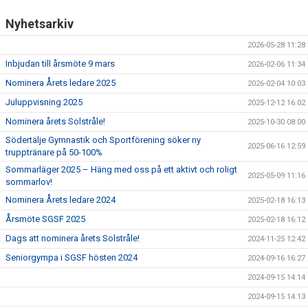
UTMÄRKELSER
Nyhetsarkiv
VISSELBLÅSARE
2026-05-28 11:28
Inbjudan till årsmöte 9 mars
2026-02-06 11:34
Nominera Årets ledare 2025
2026-02-04 10:03
Juluppvisning 2025
2025-12-12 16:02
Nominera årets Solstråle!
2025-10-30 08:00
Södertälje Gymnastik och Sportförening söker ny
2025-06-16 12:59
trupptränare på 50-100%
Sommarläger 2025 – Häng med oss på ett aktivt och roligt
2025-05-09 11:16
sommarlov!
Nominera Årets ledare 2024
2025-02-18 16:13
Årsmöte SGSF 2025
2025-02-18 16:12
Dags att nominera årets Solstråle!
2024-11-25 12:42
Seniorgympa i SGSF hösten 2024
2024-09-16 16:27
2024-09-15 14:14
2024-09-15 14:13