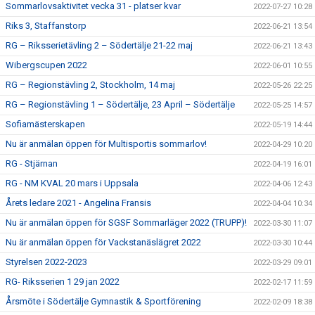
Sommarlovsaktivitet vecka 31 - platser kvar
2022-07-27 10:28
Riks 3, Staffanstorp
2022-06-21 13:54
RG – Riksserietävling 2 – Södertälje 21-22 maj
2022-06-21 13:43
Wibergscupen 2022
2022-06-01 10:55
RG – Regionstävling 2, Stockholm, 14 maj
2022-05-26 22:25
RG – Regionstävling 1 – Södertälje, 23 April – Södertälje
2022-05-25 14:57
Sofiamästerskapen
2022-05-19 14:44
Nu är anmälan öppen för Multisportis sommarlov!
2022-04-29 10:20
RG - Stjärnan
2022-04-19 16:01
RG - NM KVAL 20 mars i Uppsala
2022-04-06 12:43
Årets ledare 2021 - Angelina Fransis
2022-04-04 10:34
Nu är anmälan öppen för SGSF Sommarläger 2022 (TRUPP)!
2022-03-30 11:07
Nu är anmälan öppen för Vackstanäslägret 2022
2022-03-30 10:44
Styrelsen 2022-2023
2022-03-29 09:01
RG- Riksserien 1 29 jan 2022
2022-02-17 11:59
Årsmöte i Södertälje Gymnastik & Sportförening
2022-02-09 18:38