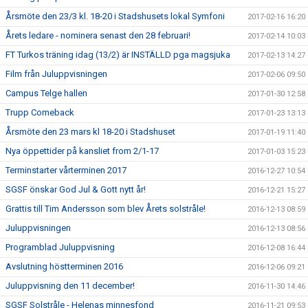
Årsmöte den 23/3 kl. 18-20 i Stadshusets lokal Symfoni
2017-02-16 16:20
Årets ledare - nominera senast den 28 februari!
2017-02-14 10:03
FT Turkos träning idag (13/2) är INSTÄLLD pga magsjuka
2017-02-13 14:27
Film från Juluppvisningen
2017-02-06 09:50
Campus Telge hallen
2017-01-30 12:58
Trupp Comeback
2017-01-23 13:13
Årsmöte den 23 mars kl 18-20 i Stadshuset
2017-01-19 11:40
Nya öppettider på kansliet from 2/1-17
2017-01-03 15:23
Terminstarter vårterminen 2017
2016-12-27 10:54
SGSF önskar God Jul & Gott nytt år!
2016-12-21 15:27
Grattis till Tim Andersson som blev Årets solstråle!
2016-12-13 08:59
Juluppvisningen
2016-12-13 08:56
Programblad Juluppvisning
2016-12-08 16:44
Avslutning höstterminen 2016
2016-12-06 09:21
Juluppvisning den 11 december!
2016-11-30 14:46
SGSF Solstråle - Helenas minnesfond
2016-11-21 09:53