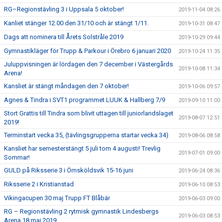
RG–Regionstävling 3 i Uppsala 5 oktober!
2019-11-04 08:26
Kanliet stänger 12.00 den 31/10 och är stängt 1/11.
2019-10-31 08:47
Dags att nominera till Årets Solstråle 2019
2019-10-29 09:44
Gymnastikläger för Trupp & Parkour i Örebro 6 januari 2020
2019-10-24 11:35
Juluppvisningen är lördagen den 7 december i Västergårds
2019-10-08 11:34
Arena!
Kansliet är stängt måndagen den 7 oktober!
2019-10-06 09:57
Agnes & Tindra i SVT1 programmet LUUK & Hallberg 7/9
2019-09-10 11:00
Stort Grattis till Tindra som blivit uttagen till juniorlandslaget
2019-08-07 12:51
2019!
Terminstart vecka 35, (tävlingsgrupperna startar vecka 34)
2019-08-06 08:58
Kansliet har semesterstängt 5 juli tom 4 augusti! Trevlig
2019-07-01 09:00
Sommar!
GULD på Riksserie 3 i Örnsköldsvik 15-16 juni
2019-06-24 08:36
Riksserie 2 i Kristianstad
2019-06-10 08:53
Vikingacupen 30 maj Trupp FT Blåbär
2019-06-03 09:00
RG – Regionstävling 2 rytmisk gymnastik Lindesbergs
2019-06-03 08:53
Arena 18 maj 2019