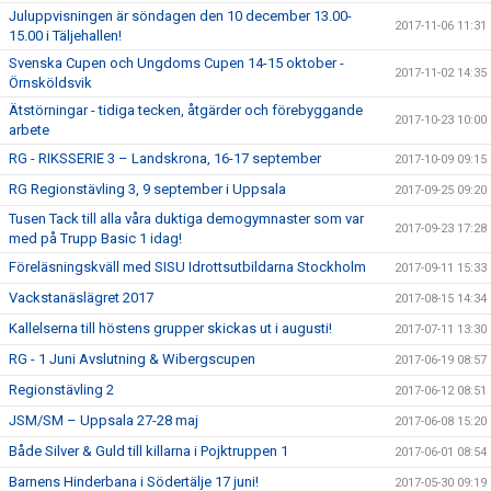
Juluppvisningen är söndagen den 10 december 13.00-
2017-11-06 11:31
15.00 i Täljehallen!
Svenska Cupen och Ungdoms Cupen 14-15 oktober -
2017-11-02 14:35
Örnsköldsvik
Ätstörningar - tidiga tecken, åtgärder och förebyggande
2017-10-23 10:00
arbete
RG - RIKSSERIE 3 – Landskrona, 16-17 september
2017-10-09 09:15
RG Regionstävling 3, 9 september i Uppsala
2017-09-25 09:20
Tusen Tack till alla våra duktiga demogymnaster som var
2017-09-23 17:28
med på Trupp Basic 1 idag!
Föreläsningskväll med SISU Idrottsutbildarna Stockholm
2017-09-11 15:33
Vackstanäslägret 2017
2017-08-15 14:34
Kallelserna till höstens grupper skickas ut i augusti!
2017-07-11 13:30
RG - 1 Juni Avslutning & Wibergscupen
2017-06-19 08:57
Regionstävling 2
2017-06-12 08:51
JSM/SM – Uppsala 27-28 maj
2017-06-08 15:20
Både Silver & Guld till killarna i Pojktruppen 1
2017-06-01 08:54
Barnens Hinderbana i Södertälje 17 juni!
2017-05-30 09:19