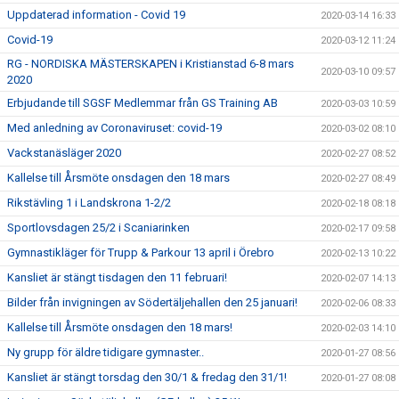
Uppdaterad information - Covid 19
2020-03-14 16:33
Covid-19
2020-03-12 11:24
RG - NORDISKA MÄSTERSKAPEN i Kristianstad 6-8 mars
2020-03-10 09:57
2020
Erbjudande till SGSF Medlemmar från GS Training AB
2020-03-03 10:59
Med anledning av Coronaviruset: covid-19
2020-03-02 08:10
Vackstanäsläger 2020
2020-02-27 08:52
Kallelse till Årsmöte onsdagen den 18 mars
2020-02-27 08:49
Rikstävling 1 i Landskrona 1-2/2
2020-02-18 08:18
Sportlovsdagen 25/2 i Scaniarinken
2020-02-17 09:58
Gymnastikläger för Trupp & Parkour 13 april i Örebro
2020-02-13 10:22
Kansliet är stängt tisdagen den 11 februari!
2020-02-07 14:13
Bilder från invigningen av Södertäljehallen den 25 januari!
2020-02-06 08:33
Kallelse till Årsmöte onsdagen den 18 mars!
2020-02-03 14:10
Ny grupp för äldre tidigare gymnaster..
2020-01-27 08:56
Kansliet är stängt torsdag den 30/1 & fredag den 31/1!
2020-01-27 08:08