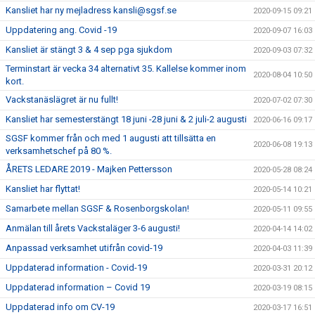
Kansliet har ny mejladress kansli@sgsf.se
2020-09-15 09:21
Uppdatering ang. Covid -19
2020-09-07 16:03
Kansliet är stängt 3 & 4 sep pga sjukdom
2020-09-03 07:32
Terminstart är vecka 34 alternativt 35. Kallelse kommer inom
2020-08-04 10:50
kort.
Vackstanäslägret är nu fullt!
2020-07-02 07:30
Kansliet har semesterstängt 18 juni -28 juni & 2 juli-2 augusti
2020-06-16 09:17
SGSF kommer från och med 1 augusti att tillsätta en
2020-06-08 19:13
verksamhetschef på 80 %.
ÅRETS LEDARE 2019 - Majken Pettersson
2020-05-28 08:24
Kansliet har flyttat!
2020-05-14 10:21
Samarbete mellan SGSF & Rosenborgskolan!
2020-05-11 09:55
Anmälan till årets Vackstaläger 3-6 augusti!
2020-04-14 14:02
Anpassad verksamhet utifrån covid-19
2020-04-03 11:39
Uppdaterad information - Covid-19
2020-03-31 20:12
Uppdaterad information – Covid 19
2020-03-19 08:15
Uppdaterad info om CV-19
2020-03-17 16:51