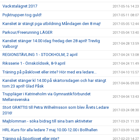
Vackstalägret 2017
2017-05-16 14:23
Pojktruppen tog guld!
2017-05-11 08:07
Kansliet är stängt pga utbildning Måndagen den 8 maj!
2017-05-05 12:44
Parkour/Freerunning LÄGER
2017-05-04 13:40
Kansliet stänger 14.00 idag fredag den 28 april! Trevlig
2017-04-28 13:59
Valborg!
REGIONSTÄVLING 1 - STOCKHOLM, 2 april
2017-04-24 13:08
Riksserie 1 - Örnsköldsvik, 8-9 april
2017-04-24 11:49
Träning på påsklovet eller inte? Hör med era ledare...
2017-04-10 15:57
Kansliet stänger kl 14.00 på skärtorsdagen och har stängt
2017-04-06 09:03
tom 23 april! Glad Påsk
Truppläger i Katrineholm via Gymnastikförbundet
2017-04-04 13:43
Mellansvenska
Stort GRATTIS till Petra Wilhelmsson som blev Årets Ledare
2017-03-24 08:30
2016!
Majblomman - söka bidrag till sina barn aktiviteter
2017-03-21 11:33
HRL-Kurs för alla ledare 7 maj 10.00-12.00 i Bollhallen
2017-03-09 16:08
Träning på Sportlovet eller inte?
2017-02-23 14:27