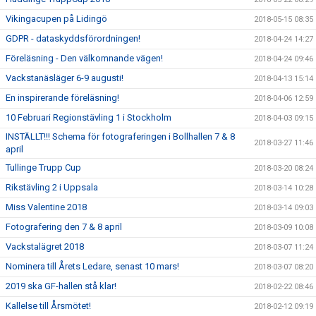
Vikingacupen på Lidingö
2018-05-15 08:35
GDPR - dataskyddsförordningen!
2018-04-24 14:27
Föreläsning - Den välkomnande vägen!
2018-04-24 09:46
Vackstanäsläger 6-9 augusti!
2018-04-13 15:14
En inspirerande föreläsning!
2018-04-06 12:59
10 Februari Regionstävling 1 i Stockholm
2018-04-03 09:15
INSTÄLLT!!! Schema för fotograferingen i Bollhallen 7 & 8
2018-03-27 11:46
april
Tullinge Trupp Cup
2018-03-20 08:24
Rikstävling 2 i Uppsala
2018-03-14 10:28
Miss Valentine 2018
2018-03-14 09:03
Fotografering den 7 & 8 april
2018-03-09 10:08
Vackstalägret 2018
2018-03-07 11:24
Nominera till Årets Ledare, senast 10 mars!
2018-03-07 08:20
2019 ska GF-hallen stå klar!
2018-02-22 08:46
Kallelse till Årsmötet!
2018-02-12 09:19