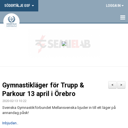
SÖDERTÄLJE GSF
LOGGA IN
HEM
NYHETER
OM OSS
DOKUMENT
VANLIGA FRÅGOR
Gymnastikläger för Trupp &
<
>
SGSF-PROFIL
Parkour 13 april i Örebro
2020-02-13 10:22
TÄVLINGAR
Svenska Gymnastikförbundet Mellansvenska bjuder in till ett läger på
annandag påsk!
MEDLEMSINFORMATION
Inbjudan..