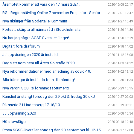
Årsmötet kommer att vara den 17 mars 2021!
2020-12-08 20:17
RG - Regionstävling Online 7 november Pre-junior - Senior
2020-12-01 12:47
Nya riktlinjer från Södertälje Kommun!
2020-11-27 15:49
Fortsatt skärpta allmänna råd i Stockholms län
2020-11-26 14:36
Nu har jag några SGSF Overaller i lager!
2020-11-20 15:19
Digitalt föräldraforum
2020-11-18 14:02
Juluppvisningen 2020 är inställd!
2020-11-12 15:08
Dags att nominera till Årets Solstråle 2020!
2020-11-03 14:12
Nya rekommendationer med anledning av covid-19.
2020-11-02 13:12
Alla träningar är inställda fram till måndag!
2020-10-30 11:34
Nya varor i SGSF:s föreningssortiment!
2020-10-29 15:15
Kansliet är stängt torsdag den 29 okt & fredag 30 okt!
2020-10-27 09:03
Riksserie 2 i Lindesberg 17-18/10
2020-10-19 08:11
Juluppvisning 2020
2020-10-08 13:34
Höstlovsläger
2020-09-18 12:48
Prova SGSF-Overaller söndag den 20 september kl. 12-15
2020-09-17 12:00