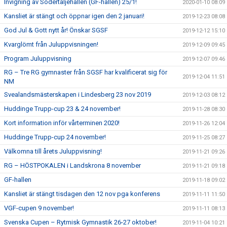
Invigning av Södertäljehallen (GF-hallen) 25/1!
2020-01-10 08:09
Kansliet är stängt och öppnar igen den 2 januari!
2019-12-23 08:08
God Jul & Gott nytt år! Önskar SGSF
2019-12-12 15:10
Kvarglömt från Juluppvisningen!
2019-12-09 09:45
Program Juluppvisning
2019-12-07 09:46
RG – Tre RG gymnaster från SGSF har kvalificerat sig för
2019-12-04 11:51
NM
Svealandsmästerskapen i Lindesberg 23 nov 2019
2019-12-03 08:12
Huddinge Trupp-cup 23 & 24 november!
2019-11-28 08:30
Kort information inför vårterminen 2020!
2019-11-26 12:04
Huddinge Trupp-cup 24 november!
2019-11-25 08:27
Välkomna till årets Juluppvisning!
2019-11-21 09:26
RG – HÖSTPOKALEN i Landskrona 8 november
2019-11-21 09:18
GF-hallen
2019-11-18 09:02
Kansliet är stängt tisdagen den 12 nov pga konferens
2019-11-11 11:50
VGF-cupen 9 november!
2019-11-11 08:13
Svenska Cupen – Rytmisk Gymnastik 26-27 oktober!
2019-11-04 10:21