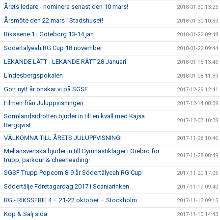
Årets ledare - nominera senast den 10 mars!
2018-01-30 13:25
Årsmöte den 22 mars i Stadshuset!
2018-01-30 10:39
Riksserie 1 i Göteborg 13-14 jan
2018-01-22 09:48
Södertälyeah RG Cup 18 november
2018-01-22 09:44
LEKANDE LÄTT - LEKANDE RÄTT 28 Januari
2018-01-15 13:46
Lindesbergspokalen
2018-01-08 11:39
Gott nytt år önskar vi på SGSF
2017-12-29 12:41
Filmen från Juluppvisningen
2017-12-14 08:39
Sörmlandsidrotten bjuder in till en kväll med Kajsa
2017-12-07 10:08
Bergqvist
VÄLKOMNA TILL ÅRETS JULUPPVISNING!
2017-11-28 10:46
Mellansvenska bjuder in till Gymnastikläger i Örebro för
2017-11-28 08:49
trupp, parkour & cheerleading!
SGSF Trupp Popcorn 8-9 år Södertälyeah RG Cup
2017-11-20 17:05
Södertälje Företagardag 2017 i Scaniarinken
2017-11-17 09:40
RG - RIKSSERIE 4 – 21-22 oktober – Stockholm
2017-11-13 09:15
Köp & Sälj sida
2017-11-10 14:43