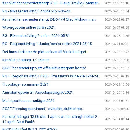
Kansliet har semesterstängt 9 juli - 8 aug! Trevlig Sommar!
2021-07-06 10:18
RG - Riksserietävling 3 online 2021-06-20
2021-06-23 13:04
Kansliet har semesterstängt 24/6-4/7! Glad Midsommar!
2021-06-22 09:27
Wibergcupen online våren 2021
2021-06-07 08:25
RG - Riksserietävling 2 online 2021-05-31
2021-06-03 11:56
RG - Regionstävling 1 Junior/senior online 2021-05-15
2021-06-01 07:51
Det finns fortfarande platser kvar till Vackstalägret..
2021-05-18 10:27
Kansliet är stängt 12-16 maj!
2021-05-10 13:08
SGSF har startat upp ett officiellt Instagram konto!
2021-05-09 15:57
RG – Regionstävling 1 PVU – PreJunior Online 2021-04-24
2021-05-03 09:19
Truppläger sommaren 2021
2021-04-29 10:54
Anmälan öppen till Vackstanäslägret 2021
2021-04-29 10:36
Multisportis sommarläger 2021
2021-04-16 09:31
SGSF Föreningssortiment - overaller, dräkter etc..
2021-04-15 08:56
Kansliet stänger 12.00 den 1 april och har stängt mellan 2-
2021-04-01 08:14
11 april! Glad Påsk!
RIKSSERIETÄVLING 1, 2021-03-27
2021-03-30 08:10