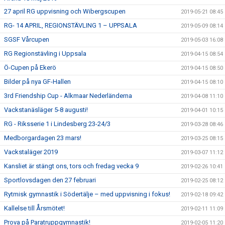
27 april RG uppvisning och Wibergscupen
2019-05-21 08:45
RG- 14 APRIL, REGIONSTÄVLING 1 – UPPSALA
2019-05-09 08:14
SGSF Vårcupen
2019-05-03 16:08
RG Regionstävling i Uppsala
2019-04-15 08:54
Ö-Cupen på Ekerö
2019-04-15 08:50
Bilder på nya GF-Hallen
2019-04-15 08:10
3rd Friendship Cup - Alkmaar Nederländerna
2019-04-08 11:10
Vackstanäsläger 5-8 augusti!
2019-04-01 10:15
RG - Riksserie 1 i Lindesberg 23-24/3
2019-03-28 08:46
Medborgardagen 23 mars!
2019-03-25 08:15
Vackstaläger 2019
2019-03-07 11:12
Kansliet är stängt ons, tors och fredag vecka 9
2019-02-26 10:41
Sportlovsdagen den 27 februari
2019-02-25 08:12
Rytmisk gymnastik i Södertälje – med uppvisning i fokus!
2019-02-18 09:42
Kallelse till Årsmötet!
2019-02-11 11:09
Prova på Paratruppgymnastik!
2019-02-05 11:20