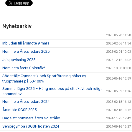
UTMÄRKELSER
VISSELBLÅSARE
Nyhetsarkiv
2026-05-28 11:28
Inbjudan till årsmöte 9 mars
2026-02-06 11:34
Nominera Årets ledare 2025
2026-02-04 10:03
Juluppvisning 2025
2025-12-12 16:02
Nominera årets Solstråle!
2025-10-30 08:00
Södertälje Gymnastik och Sportförening söker ny
2025-06-16 12:59
trupptränare på 50-100%
Sommarläger 2025 – Häng med oss på ett aktivt och roligt
2025-05-09 11:16
sommarlov!
Nominera Årets ledare 2024
2025-02-18 16:13
Årsmöte SGSF 2025
2025-02-18 16:12
Dags att nominera årets Solstråle!
2024-11-25 12:42
Seniorgympa i SGSF hösten 2024
2024-09-16 16:27