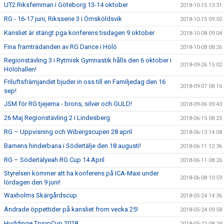
UT2 Riksfemman i Göteborg 13-14 oktober
2018-10-15 13:31
RG - 16-17 juni, Riksserie 3 i Örnsköldsvik
2018-10-15 09:50
Kansliet är stängt pga konferens tisdagen 9 oktober
2018-10-08 09:04
Fina framträdanden av RG Dance i Hölö
2018-10-08 08:26
Regionstävling 3 i Rytmisk Gymnastik hålls den 6 oktober i
2018-09-26 15:02
Hölöhallen!
Friluftsfrämjandet bjuder in oss till en Familjedag den 16
2018-09-07 08:16
sep!
JSM för RG tjejerna - brons, silver och GULD!
2018-09-06 09:43
26 Maj Regionstävling 2 i Lindesberg
2018-06-15 08:25
RG – Uppvisning och Wibergscupen 28 april
2018-06-13 14:08
Barnens hinderbana i Södertälje den 18 augusti!
2018-06-11 12:36
RG – Södertälyeah RG Cup 14 April
2018-06-11 08:26
Styrelsen kommer att ha konferens på ICA-Maxi under
2018-06-08 10:59
lördagen den 9 juni!
Waxholms Skärgårdscup
2018-05-24 14:36
Ändrade öppettider på kansliet from vecka 25!
2018-05-24 09:58
Huddinge TruppCup 2018
2018-05-22 08:29