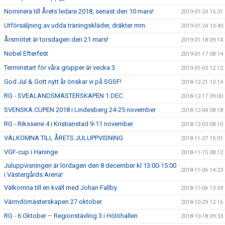
Nominera till Årets ledare 2018, senast den 10 mars!
2019-01-24 15:31
Utförsäljning av udda träningskläder, dräkter mm.
2019-01-24 10:40
Årsmötet är torsdagen den 21 mars!
2019-01-18 09:14
Nobel Efterfest
2019-01-17 08:14
Terminstart för våra grupper är vecka 3.
2019-01-03 12:12
God Jul & Gott nytt år önskar vi på SGSF!
2018-12-21 10:14
RG - SVEALANDSMÄSTERSKAPEN 1 DEC
2018-12-17 09:00
SVENSKA CUPEN 2018 i Lindesberg 24-25 november
2018-12-04 08:18
RG - Riksserie 4 i Kristianstad 9-11 november
2018-12-03 08:10
VÄLKOMNA TILL ÅRETS JULUPPVISNING
2018-11-27 15:01
VGF-cup i Haninge
2018-11-15 08:12
Juluppvisningen är lördagen den 8 december kl 13:00-15:00
2018-11-06 14:23
i Västergårds Arena!
Välkomna till en kväll med Johan Fallby
2018-11-06 13:59
Värmdömästerskapen 27 oktober
2018-10-29 12:16
RG - 6 Oktober – Regionstävling 3 i Hölöhallen
2018-10-18 09:33