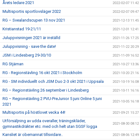
Årets ledare 2021
2022-02-07 11:42
Multisportis sportlovsläger 2022
2022-02-07 09:47
RG – Svealandscupen 13 nov 2021
2021-12-13 11:45
Kristianstad 19-21/11
2021-12-01 12:41
Juluppvisningen 2021 är inställd
2021-11-26 17:25
Juluppvisning - save the date!
2021-11-22 20:29
JSM i Lindesberg 29-30/10
2021-11-09 16:52
RG Stjärnan
2021-10-27 13:36
RG - Regionstävling 16 okt 2021 i Stockholm
2021-10-20 21:16
RG - SM individuellt och JSM Duo 2-3 okt 2021 i Uppsala
2021-10-19 16:08
RG – Regionstävling 26 september i Lindesberg
2021-10-11 16:16
RG – Regionstävling 2 PVU-PreJunior 5 juni Online 5 juni
2021-10-05 16:18
2021
Multisportis på höstlovet vecka 44!
2021-09-21 15:27
Utförsäljning av udda overaller, träningskläder,
2021-08-30 08:12
gymnastikdräkter etc. med och helt utan SGSF logga
Kansliet är obemannat tillsvidare..
2021-08-06 12:49