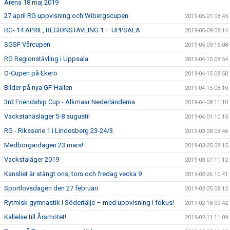
Arena 18 maj 2019
27 april RG uppvisning och Wibergscupen
2019-05-21 08:45
RG- 14 APRIL, REGIONSTÄVLING 1 – UPPSALA
2019-05-09 08:14
SGSF Vårcupen
2019-05-03 16:08
RG Regionstävling i Uppsala
2019-04-15 08:54
Ö-Cupen på Ekerö
2019-04-15 08:50
Bilder på nya GF-Hallen
2019-04-15 08:10
3rd Friendship Cup - Alkmaar Nederländerna
2019-04-08 11:10
Vackstanäsläger 5-8 augusti!
2019-04-01 10:15
RG - Riksserie 1 i Lindesberg 23-24/3
2019-03-28 08:46
Medborgardagen 23 mars!
2019-03-25 08:15
Vackstaläger 2019
2019-03-07 11:12
Kansliet är stängt ons, tors och fredag vecka 9
2019-02-26 10:41
Sportlovsdagen den 27 februari
2019-02-25 08:12
Rytmisk gymnastik i Södertälje – med uppvisning i fokus!
2019-02-18 09:42
Kallelse till Årsmötet!
2019-02-11 11:09