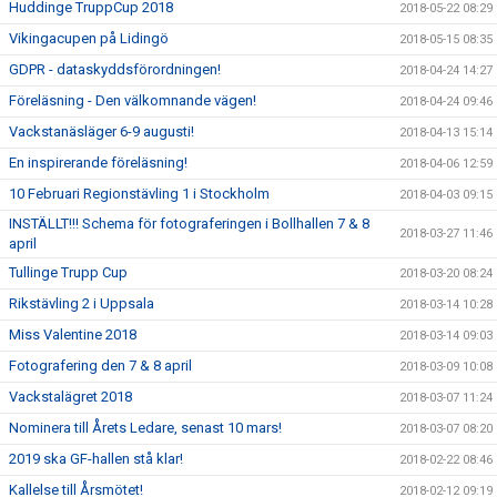
Huddinge TruppCup 2018
2018-05-22 08:29
Vikingacupen på Lidingö
2018-05-15 08:35
GDPR - dataskyddsförordningen!
2018-04-24 14:27
Föreläsning - Den välkomnande vägen!
2018-04-24 09:46
Vackstanäsläger 6-9 augusti!
2018-04-13 15:14
En inspirerande föreläsning!
2018-04-06 12:59
10 Februari Regionstävling 1 i Stockholm
2018-04-03 09:15
INSTÄLLT!!! Schema för fotograferingen i Bollhallen 7 & 8
2018-03-27 11:46
april
Tullinge Trupp Cup
2018-03-20 08:24
Rikstävling 2 i Uppsala
2018-03-14 10:28
Miss Valentine 2018
2018-03-14 09:03
Fotografering den 7 & 8 april
2018-03-09 10:08
Vackstalägret 2018
2018-03-07 11:24
Nominera till Årets Ledare, senast 10 mars!
2018-03-07 08:20
2019 ska GF-hallen stå klar!
2018-02-22 08:46
Kallelse till Årsmötet!
2018-02-12 09:19