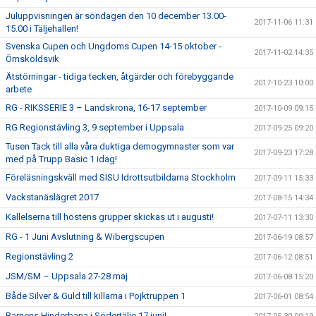
Juluppvisningen är söndagen den 10 december 13.00-
2017-11-06 11:31
15.00 i Täljehallen!
Svenska Cupen och Ungdoms Cupen 14-15 oktober -
2017-11-02 14:35
Örnsköldsvik
Ätstörningar - tidiga tecken, åtgärder och förebyggande
2017-10-23 10:00
arbete
RG - RIKSSERIE 3 – Landskrona, 16-17 september
2017-10-09 09:15
RG Regionstävling 3, 9 september i Uppsala
2017-09-25 09:20
Tusen Tack till alla våra duktiga demogymnaster som var
2017-09-23 17:28
med på Trupp Basic 1 idag!
Föreläsningskväll med SISU Idrottsutbildarna Stockholm
2017-09-11 15:33
Vackstanäslägret 2017
2017-08-15 14:34
Kallelserna till höstens grupper skickas ut i augusti!
2017-07-11 13:30
RG - 1 Juni Avslutning & Wibergscupen
2017-06-19 08:57
Regionstävling 2
2017-06-12 08:51
JSM/SM – Uppsala 27-28 maj
2017-06-08 15:20
Både Silver & Guld till killarna i Pojktruppen 1
2017-06-01 08:54
Barnens Hinderbana i Södertälje 17 juni!