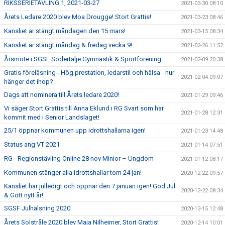
RIKSSERIETÄVLING 1, 2021-03-27
2021-03-30 08:10
Årets Ledare 2020 blev Moa Drougge! Stort Grattis!
2021-03-23 08:46
Kansliet är stängt måndagen den 15 mars!
2021-03-15 08:34
Kansliet är stängt måndag & fredag vecka 9!
2021-02-26 11:52
Årsmöte i SGSF Södertälje Gymnastik & Sportförening
2021-02-09 20:38
Gratis föreläsning - Hög prestation, ledarstil och hälsa - hur
2021-02-04 09:07
hänger det ihop?
Dags att nominera till Årets ledare 2020!
2021-01-29 09:46
Vi säger Stort Grattis till Anna Eklund i RG Svart som har
2021-01-28 12:31
kommit med i Senior Landslaget!
25/1 öppnar kommunen upp idrottshallarna igen!
2021-01-23 14:48
Status ang VT 2021
2021-01-14 07:51
RG - Regionstävling Online 28 nov Minior – Ungdom
2021-01-12 08:17
Kommunen stänger alla idrottshallar tom 24 jan!
2020-12-22 09:57
Kansliet har julledigt och öppnar den 7 januari igen! God Jul
2020-12-22 08:34
& Gott nytt år!
SGSF Julhälsning 2020
2020-12-15 12:48
Årets Solstråle 2020 blev Maja Nilheimer, Stort Grattis!
2020-12-14 10:01