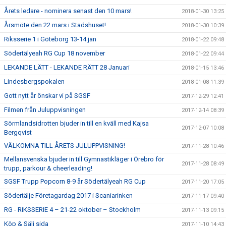
Årets ledare - nominera senast den 10 mars!
2018-01-30 13:25
Årsmöte den 22 mars i Stadshuset!
2018-01-30 10:39
Riksserie 1 i Göteborg 13-14 jan
2018-01-22 09:48
Södertälyeah RG Cup 18 november
2018-01-22 09:44
LEKANDE LÄTT - LEKANDE RÄTT 28 Januari
2018-01-15 13:46
Lindesbergspokalen
2018-01-08 11:39
Gott nytt år önskar vi på SGSF
2017-12-29 12:41
Filmen från Juluppvisningen
2017-12-14 08:39
Sörmlandsidrotten bjuder in till en kväll med Kajsa
2017-12-07 10:08
Bergqvist
VÄLKOMNA TILL ÅRETS JULUPPVISNING!
2017-11-28 10:46
Mellansvenska bjuder in till Gymnastikläger i Örebro för
2017-11-28 08:49
trupp, parkour & cheerleading!
SGSF Trupp Popcorn 8-9 år Södertälyeah RG Cup
2017-11-20 17:05
Södertälje Företagardag 2017 i Scaniarinken
2017-11-17 09:40
RG - RIKSSERIE 4 – 21-22 oktober – Stockholm
2017-11-13 09:15
Köp & Sälj sida
2017-11-10 14:43