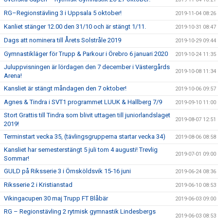
RG–Regionstävling 3 i Uppsala 5 oktober!
2019-11-04 08:26
Kanliet stänger 12.00 den 31/10 och är stängt 1/11.
2019-10-31 08:47
Dags att nominera till Årets Solstråle 2019
2019-10-29 09:44
Gymnastikläger för Trupp & Parkour i Örebro 6 januari 2020
2019-10-24 11:35
Juluppvisningen är lördagen den 7 december i Västergårds
2019-10-08 11:34
Arena!
Kansliet är stängt måndagen den 7 oktober!
2019-10-06 09:57
Agnes & Tindra i SVT1 programmet LUUK & Hallberg 7/9
2019-09-10 11:00
Stort Grattis till Tindra som blivit uttagen till juniorlandslaget
2019-08-07 12:51
2019!
Terminstart vecka 35, (tävlingsgrupperna startar vecka 34)
2019-08-06 08:58
Kansliet har semesterstängt 5 juli tom 4 augusti! Trevlig
2019-07-01 09:00
Sommar!
GULD på Riksserie 3 i Örnsköldsvik 15-16 juni
2019-06-24 08:36
Riksserie 2 i Kristianstad
2019-06-10 08:53
Vikingacupen 30 maj Trupp FT Blåbär
2019-06-03 09:00
RG – Regionstävling 2 rytmisk gymnastik Lindesbergs
2019-06-03 08:53