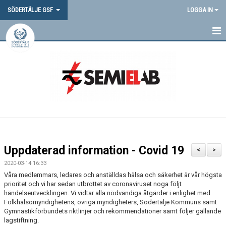
SÖDERTÄLJE GSF
LOGGA IN
HEM
NYHETER
OM OSS
DOKUMENT
VANLIGA FRÅGOR
Uppdaterad information - Covid 19
<
>
SGSF-PROFIL
2020-03-14 16:33
Våra medlemmars, ledares och anställdas hälsa och säkerhet är vår högsta
TÄVLINGAR
prioritet och vi har sedan utbrottet av coronaviruset noga följt
händelseutvecklingen. Vi vidtar alla nödvändiga åtgärder i enlighet med
Folkhälsomyndighetens, övriga myndigheters, Södertälje Kommuns samt
MEDLEMSINFORMATION
Gymnastikförbundets riktlinjer och rekommendationer samt följer gällande
lagstiftning.