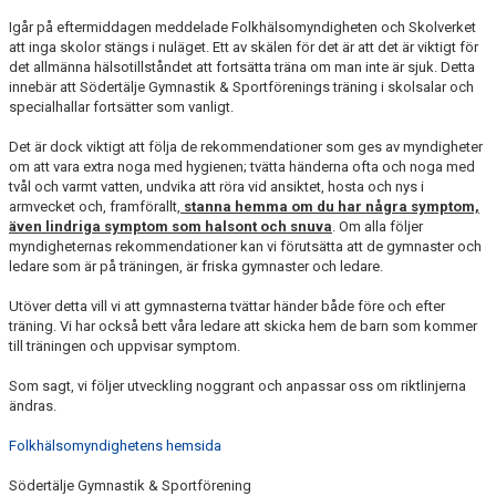
UTMÄRKELSER
Igår på eftermiddagen meddelade Folkhälsomyndigheten och Skolverket
att inga skolor stängs i nuläget. Ett av skälen för det är att det är viktigt för
VISSELBLÅSARE
det allmänna hälsotillståndet att fortsätta träna om man inte är sjuk. Detta
innebär att Södertälje Gymnastik & Sportförenings träning i skolsalar och
specialhallar fortsätter som vanligt.
Det är dock viktigt att följa de rekommendationer som ges av myndigheter
om att vara extra noga med hygienen; tvätta händerna ofta och noga med
tvål och varmt vatten, undvika att röra vid ansiktet, hosta och nys i
armvecket och, framförallt,
stanna hemma om du har några symptom,
även lindriga symptom som halsont och snuva
. Om alla följer
myndigheternas rekommendationer kan vi förutsätta att de gymnaster och
ledare som är på träningen, är friska gymnaster och ledare.
Utöver detta vill vi att gymnasterna tvättar händer både före och efter
träning. Vi har också bett våra ledare att skicka hem de barn som kommer
till träningen och uppvisar symptom.
Som sagt, vi följer utveckling noggrant och anpassar oss om riktlinjerna
ändras.
Folkhälsomyndighetens hemsida
Södertälje Gymnastik & Sportförening