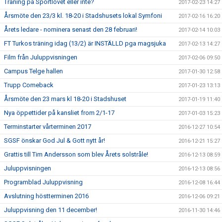
Träning på Sportlovet eller inte?
2017-02-23 14:27
Årsmöte den 23/3 kl. 18-20 i Stadshusets lokal Symfoni
2017-02-16 16:20
Årets ledare - nominera senast den 28 februari!
2017-02-14 10:03
FT Turkos träning idag (13/2) är INSTÄLLD pga magsjuka
2017-02-13 14:27
Film från Juluppvisningen
2017-02-06 09:50
Campus Telge hallen
2017-01-30 12:58
Trupp Comeback
2017-01-23 13:13
Årsmöte den 23 mars kl 18-20 i Stadshuset
2017-01-19 11:40
Nya öppettider på kansliet from 2/1-17
2017-01-03 15:23
Terminstarter vårterminen 2017
2016-12-27 10:54
SGSF önskar God Jul & Gott nytt år!
2016-12-21 15:27
Grattis till Tim Andersson som blev Årets solstråle!
2016-12-13 08:59
Juluppvisningen
2016-12-13 08:56
Programblad Juluppvisning
2016-12-08 16:44
Avslutning höstterminen 2016
2016-12-06 09:21
Juluppvisning den 11 december!
2016-11-30 14:46