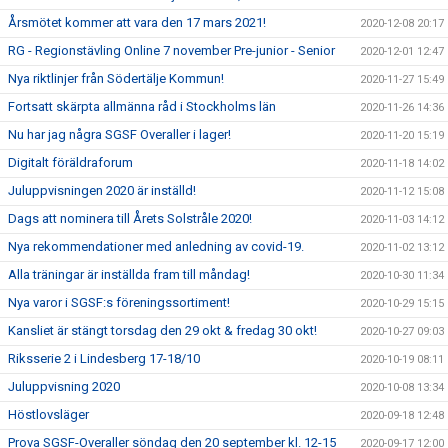
Årsmötet kommer att vara den 17 mars 2021!
2020-12-08 20:17
RG - Regionstävling Online 7 november Pre-junior - Senior
2020-12-01 12:47
Nya riktlinjer från Södertälje Kommun!
2020-11-27 15:49
Fortsatt skärpta allmänna råd i Stockholms län
2020-11-26 14:36
Nu har jag några SGSF Overaller i lager!
2020-11-20 15:19
Digitalt föräldraforum
2020-11-18 14:02
Juluppvisningen 2020 är inställd!
2020-11-12 15:08
Dags att nominera till Årets Solstråle 2020!
2020-11-03 14:12
Nya rekommendationer med anledning av covid-19.
2020-11-02 13:12
Alla träningar är inställda fram till måndag!
2020-10-30 11:34
Nya varor i SGSF:s föreningssortiment!
2020-10-29 15:15
Kansliet är stängt torsdag den 29 okt & fredag 30 okt!
2020-10-27 09:03
Riksserie 2 i Lindesberg 17-18/10
2020-10-19 08:11
Juluppvisning 2020
2020-10-08 13:34
Höstlovsläger
2020-09-18 12:48
Prova SGSF-Overaller söndag den 20 september kl. 12-15
2020-09-17 12:00