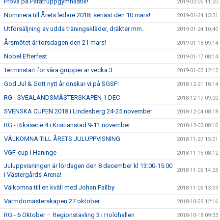
Prova på Paratruppgymnastik!
2019-02-05 11:20
Nominera till Årets ledare 2018, senast den 10 mars!
2019-01-24 15:31
Utförsäljning av udda träningskläder, dräkter mm.
2019-01-24 10:40
Årsmötet är torsdagen den 21 mars!
2019-01-18 09:14
Nobel Efterfest
2019-01-17 08:14
Terminstart för våra grupper är vecka 3.
2019-01-03 12:12
God Jul & Gott nytt år önskar vi på SGSF!
2018-12-21 10:14
RG - SVEALANDSMÄSTERSKAPEN 1 DEC
2018-12-17 09:00
SVENSKA CUPEN 2018 i Lindesberg 24-25 november
2018-12-04 08:18
RG - Riksserie 4 i Kristianstad 9-11 november
2018-12-03 08:10
VÄLKOMNA TILL ÅRETS JULUPPVISNING
2018-11-27 15:01
VGF-cup i Haninge
2018-11-15 08:12
Juluppvisningen är lördagen den 8 december kl 13:00-15:00
2018-11-06 14:23
i Västergårds Arena!
Välkomna till en kväll med Johan Fallby
2018-11-06 13:59
Värmdömästerskapen 27 oktober
2018-10-29 12:16
RG - 6 Oktober – Regionstävling 3 i Hölöhallen
2018-10-18 09:33