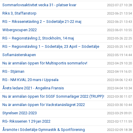
Sommarlovsaktivitet vecka 31 - platser kvar
2022-07-27 10:28
Riks 3, Staffanstorp
2022-06-21 13:54
RG – Riksserietävling 2 – Södertälje 21-22 maj
2022-06-21 13:43
Wibergscupen 2022
2022-06-01 10:55
RG – Regionstävling 2, Stockholm, 14 maj
2022-05-26 22:25
RG – Regionstävling 1 – Södertälje, 23 April – Södertälje
2022-05-25 14:57
Sofiamästerskapen
2022-05-19 14:44
Nu är anmälan öppen för Multisportis sommarlov!
2022-04-29 10:20
RG - Stjärnan
2022-04-19 16:01
RG - NM KVAL 20 mars i Uppsala
2022-04-06 12:43
Årets ledare 2021 - Angelina Fransis
2022-04-04 10:34
Nu är anmälan öppen för SGSF Sommarläger 2022 (TRUPP)!
2022-03-30 11:07
Nu är anmälan öppen för Vackstanäslägret 2022
2022-03-30 10:44
Styrelsen 2022-2023
2022-03-29 09:01
RG- Riksserien 1 29 jan 2022
2022-02-17 11:59
Årsmöte i Södertälje Gymnastik & Sportförening
2022-02-09 18:38