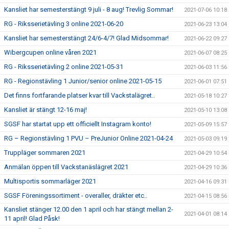
Kansliet har semesterstängt 9 juli - 8 aug! Trevlig Sommar!
2021-07-06 10:18
RG - Riksserietävling 3 online 2021-06-20
2021-06-23 13:04
Kansliet har semesterstängt 24/6-4/7! Glad Midsommar!
2021-06-22 09:27
Wibergcupen online våren 2021
2021-06-07 08:25
RG - Riksserietävling 2 online 2021-05-31
2021-06-03 11:56
RG - Regionstävling 1 Junior/senior online 2021-05-15
2021-06-01 07:51
Det finns fortfarande platser kvar till Vackstalägret..
2021-05-18 10:27
Kansliet är stängt 12-16 maj!
2021-05-10 13:08
SGSF har startat upp ett officiellt Instagram konto!
2021-05-09 15:57
RG – Regionstävling 1 PVU – PreJunior Online 2021-04-24
2021-05-03 09:19
Truppläger sommaren 2021
2021-04-29 10:54
Anmälan öppen till Vackstanäslägret 2021
2021-04-29 10:36
Multisportis sommarläger 2021
2021-04-16 09:31
SGSF Föreningssortiment - overaller, dräkter etc..
2021-04-15 08:56
Kansliet stänger 12.00 den 1 april och har stängt mellan 2-
2021-04-01 08:14
11 april! Glad Påsk!