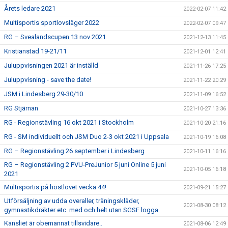
Årets ledare 2021
2022-02-07 11:42
Multisportis sportlovsläger 2022
2022-02-07 09:47
RG – Svealandscupen 13 nov 2021
2021-12-13 11:45
Kristianstad 19-21/11
2021-12-01 12:41
Juluppvisningen 2021 är inställd
2021-11-26 17:25
Juluppvisning - save the date!
2021-11-22 20:29
JSM i Lindesberg 29-30/10
2021-11-09 16:52
RG Stjärnan
2021-10-27 13:36
RG - Regionstävling 16 okt 2021 i Stockholm
2021-10-20 21:16
RG - SM individuellt och JSM Duo 2-3 okt 2021 i Uppsala
2021-10-19 16:08
RG – Regionstävling 26 september i Lindesberg
2021-10-11 16:16
RG – Regionstävling 2 PVU-PreJunior 5 juni Online 5 juni
2021-10-05 16:18
2021
Multisportis på höstlovet vecka 44!
2021-09-21 15:27
Utförsäljning av udda overaller, träningskläder,
2021-08-30 08:12
gymnastikdräkter etc. med och helt utan SGSF logga
Kansliet är obemannat tillsvidare..
2021-08-06 12:49