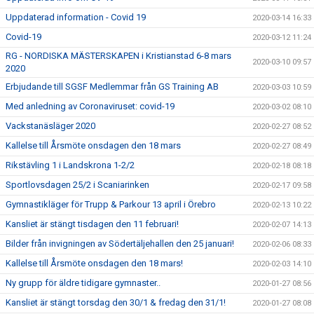
Uppdaterad information - Covid 19
2020-03-14 16:33
Covid-19
2020-03-12 11:24
RG - NORDISKA MÄSTERSKAPEN i Kristianstad 6-8 mars
2020-03-10 09:57
2020
Erbjudande till SGSF Medlemmar från GS Training AB
2020-03-03 10:59
Med anledning av Coronaviruset: covid-19
2020-03-02 08:10
Vackstanäsläger 2020
2020-02-27 08:52
Kallelse till Årsmöte onsdagen den 18 mars
2020-02-27 08:49
Rikstävling 1 i Landskrona 1-2/2
2020-02-18 08:18
Sportlovsdagen 25/2 i Scaniarinken
2020-02-17 09:58
Gymnastikläger för Trupp & Parkour 13 april i Örebro
2020-02-13 10:22
Kansliet är stängt tisdagen den 11 februari!
2020-02-07 14:13
Bilder från invigningen av Södertäljehallen den 25 januari!
2020-02-06 08:33
Kallelse till Årsmöte onsdagen den 18 mars!
2020-02-03 14:10
Ny grupp för äldre tidigare gymnaster..
2020-01-27 08:56
Kansliet är stängt torsdag den 30/1 & fredag den 31/1!
2020-01-27 08:08