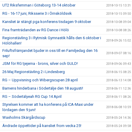
UT2 Riksfemman i Göteborg 13-14 oktober
2018-10-15 13:31
RG - 16-17 juni, Riksserie 3 i Örnsköldsvik
2018-10-15 09:50
Kansliet är stängt pga konferens tisdagen 9 oktober
2018-10-08 09:04
Fina framträdanden av RG Dance i Hölö
2018-10-08 08:26
Regionstävling 3 i Rytmisk Gymnastik hålls den 6 oktober i
2018-09-26 15:02
Hölöhallen!
Friluftsfrämjandet bjuder in oss till en Familjedag den 16
2018-09-07 08:16
sep!
JSM för RG tjejerna - brons, silver och GULD!
2018-09-06 09:43
26 Maj Regionstävling 2 i Lindesberg
2018-06-15 08:25
RG – Uppvisning och Wibergscupen 28 april
2018-06-13 14:08
Barnens hinderbana i Södertälje den 18 augusti!
2018-06-11 12:36
RG – Södertälyeah RG Cup 14 April
2018-06-11 08:26
Styrelsen kommer att ha konferens på ICA-Maxi under
2018-06-08 10:59
lördagen den 9 juni!
Waxholms Skärgårdscup
2018-05-24 14:36
Ändrade öppettider på kansliet from vecka 25!
2018-05-24 09:58