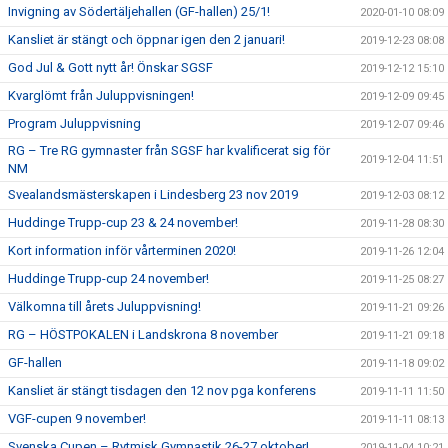
Invigning av Södertäljehallen (GF-hallen) 25/1!
2020-01-10 08:09
Kansliet är stängt och öppnar igen den 2 januari!
2019-12-23 08:08
God Jul & Gott nytt år! Önskar SGSF
2019-12-12 15:10
Kvarglömt från Juluppvisningen!
2019-12-09 09:45
Program Juluppvisning
2019-12-07 09:46
RG – Tre RG gymnaster från SGSF har kvalificerat sig för
2019-12-04 11:51
NM
Svealandsmästerskapen i Lindesberg 23 nov 2019
2019-12-03 08:12
Huddinge Trupp-cup 23 & 24 november!
2019-11-28 08:30
Kort information inför vårterminen 2020!
2019-11-26 12:04
Huddinge Trupp-cup 24 november!
2019-11-25 08:27
Välkomna till årets Juluppvisning!
2019-11-21 09:26
RG – HÖSTPOKALEN i Landskrona 8 november
2019-11-21 09:18
GF-hallen
2019-11-18 09:02
Kansliet är stängt tisdagen den 12 nov pga konferens
2019-11-11 11:50
VGF-cupen 9 november!
2019-11-11 08:13
Svenska Cupen – Rytmisk Gymnastik 26-27 oktober!
2019-11-04 10:21