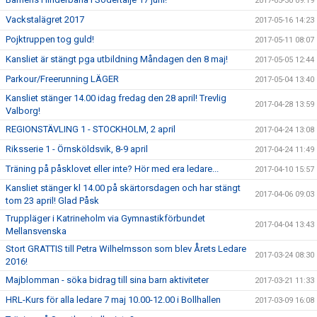
2017-05-30 09:19
Vackstalägret 2017
2017-05-16 14:23
Pojktruppen tog guld!
2017-05-11 08:07
Kansliet är stängt pga utbildning Måndagen den 8 maj!
2017-05-05 12:44
Parkour/Freerunning LÄGER
2017-05-04 13:40
Kansliet stänger 14.00 idag fredag den 28 april! Trevlig
2017-04-28 13:59
Valborg!
REGIONSTÄVLING 1 - STOCKHOLM, 2 april
2017-04-24 13:08
Riksserie 1 - Örnsköldsvik, 8-9 april
2017-04-24 11:49
Träning på påsklovet eller inte? Hör med era ledare...
2017-04-10 15:57
Kansliet stänger kl 14.00 på skärtorsdagen och har stängt
2017-04-06 09:03
tom 23 april! Glad Påsk
Truppläger i Katrineholm via Gymnastikförbundet
2017-04-04 13:43
Mellansvenska
Stort GRATTIS till Petra Wilhelmsson som blev Årets Ledare
2017-03-24 08:30
2016!
Majblomman - söka bidrag till sina barn aktiviteter
2017-03-21 11:33
HRL-Kurs för alla ledare 7 maj 10.00-12.00 i Bollhallen
2017-03-09 16:08