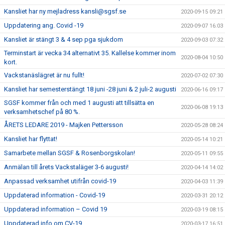
Kansliet har ny mejladress kansli@sgsf.se
2020-09-15 09:21
Uppdatering ang. Covid -19
2020-09-07 16:03
Kansliet är stängt 3 & 4 sep pga sjukdom
2020-09-03 07:32
Terminstart är vecka 34 alternativt 35. Kallelse kommer inom
2020-08-04 10:50
kort.
Vackstanäslägret är nu fullt!
2020-07-02 07:30
Kansliet har semesterstängt 18 juni -28 juni & 2 juli-2 augusti
2020-06-16 09:17
SGSF kommer från och med 1 augusti att tillsätta en
2020-06-08 19:13
verksamhetschef på 80 %.
ÅRETS LEDARE 2019 - Majken Pettersson
2020-05-28 08:24
Kansliet har flyttat!
2020-05-14 10:21
Samarbete mellan SGSF & Rosenborgskolan!
2020-05-11 09:55
Anmälan till årets Vackstaläger 3-6 augusti!
2020-04-14 14:02
Anpassad verksamhet utifrån covid-19
2020-04-03 11:39
Uppdaterad information - Covid-19
2020-03-31 20:12
Uppdaterad information – Covid 19
2020-03-19 08:15
Uppdaterad info om CV-19
2020-03-17 16:51