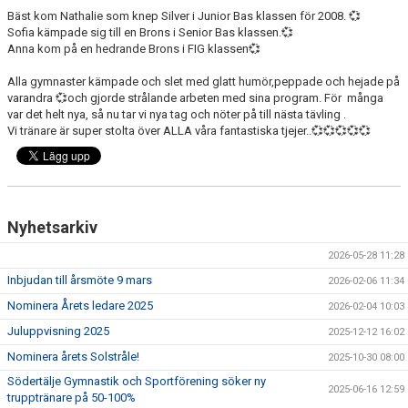
Bäst kom Nathalie som knep Silver i Junior Bas klassen för 2008. 💞
Sofia kämpade sig till en Brons i Senior Bas klassen.💞
Anna kom på en hedrande Brons i FIG klassen💞
Alla gymnaster kämpade och slet med glatt humör,peppade och hejade på
varandra 💞och gjorde strålande arbeten med sina program. För många
var det helt nya, så nu tar vi nya tag och nöter på till nästa tävling .
Vi tränare är super stolta över ALLA våra fantastiska tjejer..💞💞💞💞💞
Nyhetsarkiv
2026-05-28 11:28
Inbjudan till årsmöte 9 mars
2026-02-06 11:34
Nominera Årets ledare 2025
2026-02-04 10:03
Juluppvisning 2025
2025-12-12 16:02
Nominera årets Solstråle!
2025-10-30 08:00
Södertälje Gymnastik och Sportförening söker ny
2025-06-16 12:59
trupptränare på 50-100%