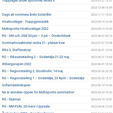
Truppläger under sportlovet vecka 9
2023-01-27 12:51
2022-12-08 16:09
Dags att nominera årets Solstråle!
2022-11-17 14:41
Höstlovsläger - Truppgymnastik
2022-09-19 16:09
Multisportis Höstlovsläger 2022
2022-09-19 16:03
RG - SM och JSM 30 juni – 3 juli – Örnsköldsvik
2022-08-22 20:13
Sommarlovsaktivitet vecka 31 - platser kvar
2022-07-27 10:28
Riks 3, Staffanstorp
2022-06-21 13:54
RG – Riksserietävling 2 – Södertälje 21-22 maj
2022-06-21 13:43
Wibergscupen 2022
2022-06-01 10:55
RG – Regionstävling 2, Stockholm, 14 maj
2022-05-26 22:25
RG – Regionstävling 1 – Södertälje, 23 April – Södertälje
2022-05-25 14:57
Sofiamästerskapen
2022-05-19 14:44
Nu är anmälan öppen för Multisportis sommarlov!
2022-04-29 10:20
RG - Stjärnan
2022-04-19 16:01
RG - NM KVAL 20 mars i Uppsala
2022-04-06 12:43