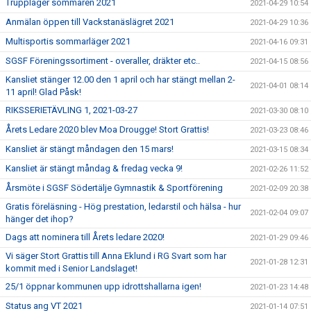
Truppläger sommaren 2021
2021-04-29 10:54
Anmälan öppen till Vackstanäslägret 2021
2021-04-29 10:36
Multisportis sommarläger 2021
2021-04-16 09:31
SGSF Föreningssortiment - overaller, dräkter etc..
2021-04-15 08:56
Kansliet stänger 12.00 den 1 april och har stängt mellan 2-
2021-04-01 08:14
11 april! Glad Påsk!
RIKSSERIETÄVLING 1, 2021-03-27
2021-03-30 08:10
Årets Ledare 2020 blev Moa Drougge! Stort Grattis!
2021-03-23 08:46
Kansliet är stängt måndagen den 15 mars!
2021-03-15 08:34
Kansliet är stängt måndag & fredag vecka 9!
2021-02-26 11:52
Årsmöte i SGSF Södertälje Gymnastik & Sportförening
2021-02-09 20:38
Gratis föreläsning - Hög prestation, ledarstil och hälsa - hur
2021-02-04 09:07
hänger det ihop?
Dags att nominera till Årets ledare 2020!
2021-01-29 09:46
Vi säger Stort Grattis till Anna Eklund i RG Svart som har
2021-01-28 12:31
kommit med i Senior Landslaget!
25/1 öppnar kommunen upp idrottshallarna igen!
2021-01-23 14:48
Status ang VT 2021
2021-01-14 07:51