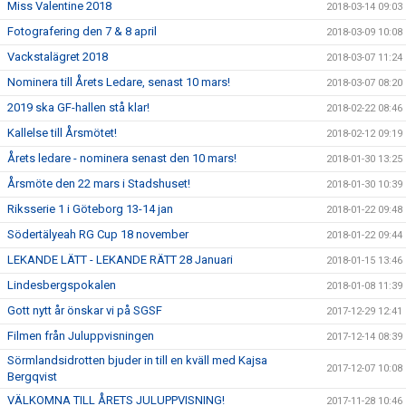
Miss Valentine 2018
2018-03-14 09:03
Fotografering den 7 & 8 april
2018-03-09 10:08
Vackstalägret 2018
2018-03-07 11:24
Nominera till Årets Ledare, senast 10 mars!
2018-03-07 08:20
2019 ska GF-hallen stå klar!
2018-02-22 08:46
Kallelse till Årsmötet!
2018-02-12 09:19
Årets ledare - nominera senast den 10 mars!
2018-01-30 13:25
Årsmöte den 22 mars i Stadshuset!
2018-01-30 10:39
Riksserie 1 i Göteborg 13-14 jan
2018-01-22 09:48
Södertälyeah RG Cup 18 november
2018-01-22 09:44
LEKANDE LÄTT - LEKANDE RÄTT 28 Januari
2018-01-15 13:46
Lindesbergspokalen
2018-01-08 11:39
Gott nytt år önskar vi på SGSF
2017-12-29 12:41
Filmen från Juluppvisningen
2017-12-14 08:39
Sörmlandsidrotten bjuder in till en kväll med Kajsa
2017-12-07 10:08
Bergqvist
VÄLKOMNA TILL ÅRETS JULUPPVISNING!
2017-11-28 10:46