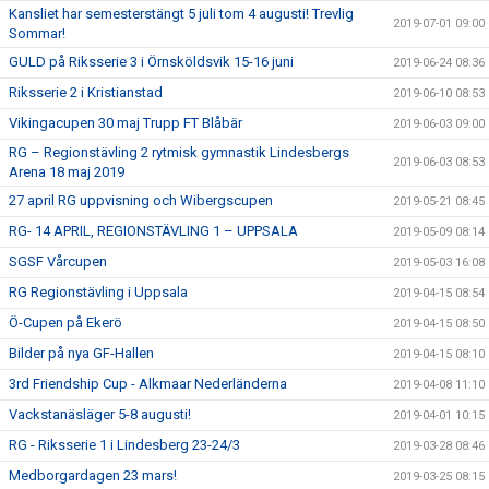
Kansliet har semesterstängt 5 juli tom 4 augusti! Trevlig
2019-07-01 09:00
Sommar!
GULD på Riksserie 3 i Örnsköldsvik 15-16 juni
2019-06-24 08:36
Riksserie 2 i Kristianstad
2019-06-10 08:53
Vikingacupen 30 maj Trupp FT Blåbär
2019-06-03 09:00
RG – Regionstävling 2 rytmisk gymnastik Lindesbergs
2019-06-03 08:53
Arena 18 maj 2019
27 april RG uppvisning och Wibergscupen
2019-05-21 08:45
RG- 14 APRIL, REGIONSTÄVLING 1 – UPPSALA
2019-05-09 08:14
SGSF Vårcupen
2019-05-03 16:08
RG Regionstävling i Uppsala
2019-04-15 08:54
Ö-Cupen på Ekerö
2019-04-15 08:50
Bilder på nya GF-Hallen
2019-04-15 08:10
3rd Friendship Cup - Alkmaar Nederländerna
2019-04-08 11:10
Vackstanäsläger 5-8 augusti!
2019-04-01 10:15
RG - Riksserie 1 i Lindesberg 23-24/3
2019-03-28 08:46
Medborgardagen 23 mars!
2019-03-25 08:15