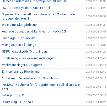
Barnens hinderbana i Södertälje den 18 augusti!
2018-06-11 12:36
RG – Södertälyeah RG Cup 14 April
2018-06-11 08:26
Styrelsen kommer att ha konferens på ICA-Maxi under
2018-06-08 10:59
lördagen den 9 juni!
Waxholms Skärgårdscup
2018-05-24 14:36
Ändrade öppettider på kansliet from vecka 25!
2018-05-24 09:58
Huddinge TruppCup 2018
2018-05-22 08:29
Vikingacupen på Lidingö
2018-05-15 08:35
GDPR - dataskyddsförordningen!
2018-04-24 14:27
Föreläsning - Den välkomnande vägen!
2018-04-24 09:46
Vackstanäsläger 6-9 augusti!
2018-04-13 15:14
En inspirerande föreläsning!
2018-04-06 12:59
10 Februari Regionstävling 1 i Stockholm
2018-04-03 09:15
INSTÄLLT!!! Schema för fotograferingen i Bollhallen 7 & 8
2018-03-27 11:46
april
Tullinge Trupp Cup
2018-03-20 08:24
Rikstävling 2 i Uppsala
2018-03-14 10:28