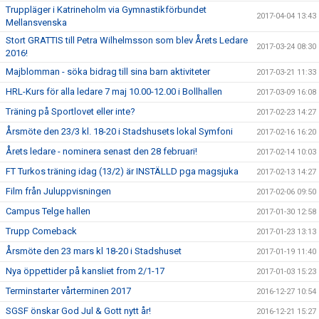
Truppläger i Katrineholm via Gymnastikförbundet
2017-04-04 13:43
Mellansvenska
Stort GRATTIS till Petra Wilhelmsson som blev Årets Ledare
2017-03-24 08:30
2016!
Majblomman - söka bidrag till sina barn aktiviteter
2017-03-21 11:33
HRL-Kurs för alla ledare 7 maj 10.00-12.00 i Bollhallen
2017-03-09 16:08
Träning på Sportlovet eller inte?
2017-02-23 14:27
Årsmöte den 23/3 kl. 18-20 i Stadshusets lokal Symfoni
2017-02-16 16:20
Årets ledare - nominera senast den 28 februari!
2017-02-14 10:03
FT Turkos träning idag (13/2) är INSTÄLLD pga magsjuka
2017-02-13 14:27
Film från Juluppvisningen
2017-02-06 09:50
Campus Telge hallen
2017-01-30 12:58
Trupp Comeback
2017-01-23 13:13
Årsmöte den 23 mars kl 18-20 i Stadshuset
2017-01-19 11:40
Nya öppettider på kansliet from 2/1-17
2017-01-03 15:23
Terminstarter vårterminen 2017
2016-12-27 10:54
SGSF önskar God Jul & Gott nytt år!
2016-12-21 15:27