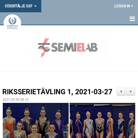
SÖDERTÄLJE GSF
LOGGA IN
HEM
NYHETER
OM OSS
DOKUMENT
VANLIGA FRÅGOR
RIKSSERIETÄVLING 1, 2021-03-27
<
>
SGSF-PROFIL
2021-03-30 08:10
TÄVLINGAR
MEDLEMSINFORMATION