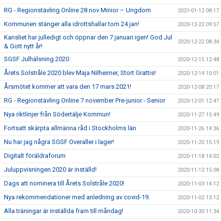
RG - Regionstävling Online 28 nov Minior – Ungdom
2021-01-12 08:17
Kommunen stänger alla idrottshallar tom 24 jan!
2020-12-22 09:57
Kansliet har julledigt och öppnar den 7 januari igen! God Jul
2020-12-22 08:34
& Gott nytt år!
SGSF Julhälsning 2020
2020-12-15 12:48
Årets Solstråle 2020 blev Maja Nilheimer, Stort Grattis!
2020-12-14 10:01
Årsmötet kommer att vara den 17 mars 2021!
2020-12-08 20:17
RG - Regionstävling Online 7 november Pre-junior - Senior
2020-12-01 12:47
Nya riktlinjer från Södertälje Kommun!
2020-11-27 15:49
Fortsatt skärpta allmänna råd i Stockholms län
2020-11-26 14:36
Nu har jag några SGSF Overaller i lager!
2020-11-20 15:19
Digitalt föräldraforum
2020-11-18 14:02
Juluppvisningen 2020 är inställd!
2020-11-12 15:08
Dags att nominera till Årets Solstråle 2020!
2020-11-03 14:12
Nya rekommendationer med anledning av covid-19.
2020-11-02 13:12
Alla träningar är inställda fram till måndag!
2020-10-30 11:34