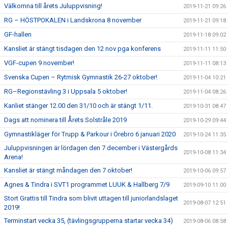
Välkomna till årets Juluppvisning!
2019-11-21 09:26
RG – HÖSTPOKALEN i Landskrona 8 november
2019-11-21 09:18
GF-hallen
2019-11-18 09:02
Kansliet är stängt tisdagen den 12 nov pga konferens
2019-11-11 11:50
VGF-cupen 9 november!
2019-11-11 08:13
Svenska Cupen – Rytmisk Gymnastik 26-27 oktober!
2019-11-04 10:21
RG–Regionstävling 3 i Uppsala 5 oktober!
2019-11-04 08:26
Kanliet stänger 12.00 den 31/10 och är stängt 1/11.
2019-10-31 08:47
Dags att nominera till Årets Solstråle 2019
2019-10-29 09:44
Gymnastikläger för Trupp & Parkour i Örebro 6 januari 2020
2019-10-24 11:35
Juluppvisningen är lördagen den 7 december i Västergårds
2019-10-08 11:34
Arena!
Kansliet är stängt måndagen den 7 oktober!
2019-10-06 09:57
Agnes & Tindra i SVT1 programmet LUUK & Hallberg 7/9
2019-09-10 11:00
Stort Grattis till Tindra som blivit uttagen till juniorlandslaget
2019-08-07 12:51
2019!
Terminstart vecka 35, (tävlingsgrupperna startar vecka 34)
2019-08-06 08:58