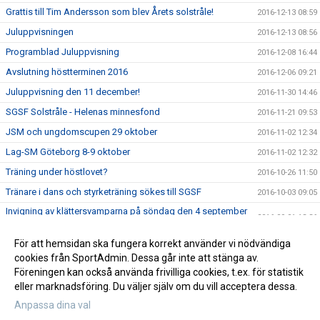
Grattis till Tim Andersson som blev Årets solstråle!
2016-12-13 08:59
Juluppvisningen
2016-12-13 08:56
Programblad Juluppvisning
2016-12-08 16:44
Avslutning höstterminen 2016
2016-12-06 09:21
Juluppvisning den 11 december!
2016-11-30 14:46
SGSF Solstråle - Helenas minnesfond
2016-11-21 09:53
JSM och ungdomscupen 29 oktober
2016-11-02 12:34
Lag-SM Göteborg 8-9 oktober
2016-11-02 12:32
Träning under höstlovet?
2016-10-26 11:50
Tränare i dans och styrketräning sökes till SGSF
2016-10-03 09:05
Invigning av klättersvamparna på söndag den 4 september
2016-09-01 13:36
kl. 13.00
Det är olika startveckor för grupperna i höst.
För att hemsidan ska fungera korrekt använder vi nödvändiga
2016-08-17 13:13
cookies från SportAdmin. Dessa går inte att stänga av.
Terminstart hösten 2016
2016-08-04 10:15
Föreningen kan också använda frivilliga cookies, t.ex. för statistik
eller marknadsföring. Du väljer själv om du vill acceptera dessa.
Anpassa dina val