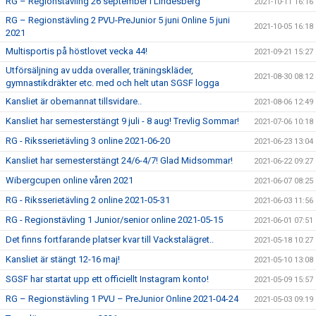
RG – Regionstävling 26 september i Lindesberg
2021-10-11 16:16
RG – Regionstävling 2 PVU-PreJunior 5 juni Online 5 juni
2021-10-05 16:18
2021
Multisportis på höstlovet vecka 44!
2021-09-21 15:27
Utförsäljning av udda overaller, träningskläder,
2021-08-30 08:12
gymnastikdräkter etc. med och helt utan SGSF logga
Kansliet är obemannat tillsvidare..
2021-08-06 12:49
Kansliet har semesterstängt 9 juli - 8 aug! Trevlig Sommar!
2021-07-06 10:18
RG - Riksserietävling 3 online 2021-06-20
2021-06-23 13:04
Kansliet har semesterstängt 24/6-4/7! Glad Midsommar!
2021-06-22 09:27
Wibergcupen online våren 2021
2021-06-07 08:25
RG - Riksserietävling 2 online 2021-05-31
2021-06-03 11:56
RG - Regionstävling 1 Junior/senior online 2021-05-15
2021-06-01 07:51
Det finns fortfarande platser kvar till Vackstalägret..
2021-05-18 10:27
Kansliet är stängt 12-16 maj!
2021-05-10 13:08
SGSF har startat upp ett officiellt Instagram konto!
2021-05-09 15:57
RG – Regionstävling 1 PVU – PreJunior Online 2021-04-24
2021-05-03 09:19