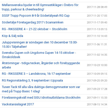
Mellansvenska bjuder in till Gymnastikläger i Örebro för
2017-11-28 08:49
trupp, parkour & cheerleading!
SGSF Trupp Popcorn 8-9 år Södertälyeah RG Cup
2017-11-20 17:05
Södertälje Företagardag 2017 i Scaniarinken
2017-11-17 09:40
RG - RIKSSERIE 4 – 21-22 oktober – Stockholm
2017-11-13 09:15
Köp & Sälj sida
2017-11-10 14:43
Juluppvisningen är söndagen den 10 december 13.00-
2017-11-06 11:31
15.00 i Täljehallen!
Svenska Cupen och Ungdoms Cupen 14-15 oktober -
2017-11-02 14:35
Örnsköldsvik
Ätstörningar - tidiga tecken, åtgärder och förebyggande
2017-10-23 10:00
arbete
RG - RIKSSERIE 3 – Landskrona, 16-17 september
2017-10-09 09:15
RG Regionstävling 3, 9 september i Uppsala
2017-09-25 09:20
Tusen Tack till alla våra duktiga demogymnaster som var
2017-09-23 17:28
med på Trupp Basic 1 idag!
Föreläsningskväll med SISU Idrottsutbildarna Stockholm
2017-09-11 15:33
Vackstanäslägret 2017
2017-08-15 14:34