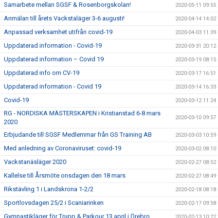
Samarbete mellan SGSF & Rosenborgskolan!
2020-05-11 09:55
Anmälan till årets Vackstaläger 3-6 augusti!
2020-04-14 14:02
Anpassad verksamhet utifrån covid-19
2020-04-03 11:39
Uppdaterad information - Covid-19
2020-03-31 20:12
Uppdaterad information – Covid 19
2020-03-19 08:15
Uppdaterad info om CV-19
2020-03-17 16:51
Uppdaterad information - Covid 19
2020-03-14 16:33
Covid-19
2020-03-12 11:24
RG - NORDISKA MÄSTERSKAPEN i Kristianstad 6-8 mars
2020-03-10 09:57
2020
Erbjudande till SGSF Medlemmar från GS Training AB
2020-03-03 10:59
Med anledning av Coronaviruset: covid-19
2020-03-02 08:10
Vackstanäsläger 2020
2020-02-27 08:52
Kallelse till Årsmöte onsdagen den 18 mars
2020-02-27 08:49
Rikstävling 1 i Landskrona 1-2/2
2020-02-18 08:18
Sportlovsdagen 25/2 i Scaniarinken
2020-02-17 09:58
Gymnastikläger för Trupp & Parkour 13 april i Örebro
2020-02-13 10:22