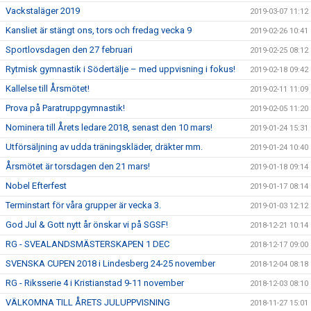
Vackstaläger 2019
2019-03-07 11:12
Kansliet är stängt ons, tors och fredag vecka 9
2019-02-26 10:41
Sportlovsdagen den 27 februari
2019-02-25 08:12
Rytmisk gymnastik i Södertälje – med uppvisning i fokus!
2019-02-18 09:42
Kallelse till Årsmötet!
2019-02-11 11:09
Prova på Paratruppgymnastik!
2019-02-05 11:20
Nominera till Årets ledare 2018, senast den 10 mars!
2019-01-24 15:31
Utförsäljning av udda träningskläder, dräkter mm.
2019-01-24 10:40
Årsmötet är torsdagen den 21 mars!
2019-01-18 09:14
Nobel Efterfest
2019-01-17 08:14
Terminstart för våra grupper är vecka 3.
2019-01-03 12:12
God Jul & Gott nytt år önskar vi på SGSF!
2018-12-21 10:14
RG - SVEALANDSMÄSTERSKAPEN 1 DEC
2018-12-17 09:00
SVENSKA CUPEN 2018 i Lindesberg 24-25 november
2018-12-04 08:18
RG - Riksserie 4 i Kristianstad 9-11 november
2018-12-03 08:10
VÄLKOMNA TILL ÅRETS JULUPPVISNING
2018-11-27 15:01