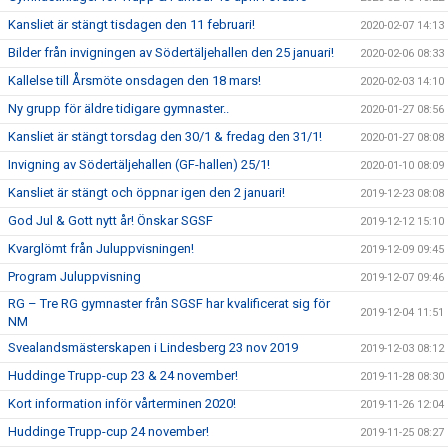
Kansliet är stängt tisdagen den 11 februari!
2020-02-07 14:13
Bilder från invigningen av Södertäljehallen den 25 januari!
2020-02-06 08:33
Kallelse till Årsmöte onsdagen den 18 mars!
2020-02-03 14:10
Ny grupp för äldre tidigare gymnaster..
2020-01-27 08:56
Kansliet är stängt torsdag den 30/1 & fredag den 31/1!
2020-01-27 08:08
Invigning av Södertäljehallen (GF-hallen) 25/1!
2020-01-10 08:09
Kansliet är stängt och öppnar igen den 2 januari!
2019-12-23 08:08
God Jul & Gott nytt år! Önskar SGSF
2019-12-12 15:10
Kvarglömt från Juluppvisningen!
2019-12-09 09:45
Program Juluppvisning
2019-12-07 09:46
RG – Tre RG gymnaster från SGSF har kvalificerat sig för
2019-12-04 11:51
NM
Svealandsmästerskapen i Lindesberg 23 nov 2019
2019-12-03 08:12
Huddinge Trupp-cup 23 & 24 november!
2019-11-28 08:30
Kort information inför vårterminen 2020!
2019-11-26 12:04
Huddinge Trupp-cup 24 november!
2019-11-25 08:27