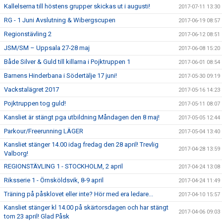
Kallelserna till höstens grupper skickas ut i augusti!
2017-07-11 13:30
RG - 1 Juni Avslutning & Wibergscupen
2017-06-19 08:57
Regionstävling 2
2017-06-12 08:51
JSM/SM – Uppsala 27-28 maj
2017-06-08 15:20
Både Silver & Guld till killarna i Pojktruppen 1
2017-06-01 08:54
Barnens Hinderbana i Södertälje 17 juni!
2017-05-30 09:19
Vackstalägret 2017
2017-05-16 14:23
Pojktruppen tog guld!
2017-05-11 08:07
Kansliet är stängt pga utbildning Måndagen den 8 maj!
2017-05-05 12:44
Parkour/Freerunning LÄGER
2017-05-04 13:40
Kansliet stänger 14.00 idag fredag den 28 april! Trevlig
2017-04-28 13:59
Valborg!
REGIONSTÄVLING 1 - STOCKHOLM, 2 april
2017-04-24 13:08
Riksserie 1 - Örnsköldsvik, 8-9 april
2017-04-24 11:49
Träning på påsklovet eller inte? Hör med era ledare...
2017-04-10 15:57
Kansliet stänger kl 14.00 på skärtorsdagen och har stängt
2017-04-06 09:03
tom 23 april! Glad Påsk