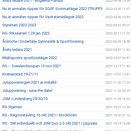
Årets ledare 2021 - Angelina Fransis
2022-04-04 10:34
Nu är anmälan öppen för SGSF Sommarläger 2022 (TRUPP)!
2022-03-30 11:07
Nu är anmälan öppen för Vackstanäslägret 2022
2022-03-30 10:44
Styrelsen 2022-2023
2022-03-29 09:01
RG- Riksserien 1 29 jan 2022
2022-02-17 11:59
Årsmöte i Södertälje Gymnastik & Sportförening
2022-02-09 18:38
Årets ledare 2021
2022-02-07 11:42
Multisportis sportlovsläger 2022
2022-02-07 09:47
RG – Svealandscupen 13 nov 2021
2021-12-13 11:45
Kristianstad 19-21/11
2021-12-01 12:41
Juluppvisningen 2021 är inställd
2021-11-26 17:25
Juluppvisning - save the date!
2021-11-22 20:29
JSM i Lindesberg 29-30/10
2021-11-09 16:52
RG Stjärnan
2021-10-27 13:36
RG - Regionstävling 16 okt 2021 i Stockholm
2021-10-20 21:16
RG - SM individuellt och JSM Duo 2-3 okt 2021 i Uppsala
2021-10-19 16:08