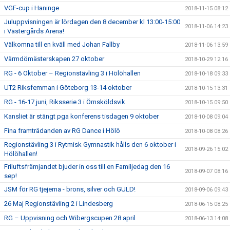
VGF-cup i Haninge
2018-11-15 08:12
Juluppvisningen är lördagen den 8 december kl 13:00-15:00
2018-11-06 14:23
i Västergårds Arena!
Välkomna till en kväll med Johan Fallby
2018-11-06 13:59
Värmdömästerskapen 27 oktober
2018-10-29 12:16
RG - 6 Oktober – Regionstävling 3 i Hölöhallen
2018-10-18 09:33
UT2 Riksfemman i Göteborg 13-14 oktober
2018-10-15 13:31
RG - 16-17 juni, Riksserie 3 i Örnsköldsvik
2018-10-15 09:50
Kansliet är stängt pga konferens tisdagen 9 oktober
2018-10-08 09:04
Fina framträdanden av RG Dance i Hölö
2018-10-08 08:26
Regionstävling 3 i Rytmisk Gymnastik hålls den 6 oktober i
2018-09-26 15:02
Hölöhallen!
Friluftsfrämjandet bjuder in oss till en Familjedag den 16
2018-09-07 08:16
sep!
JSM för RG tjejerna - brons, silver och GULD!
2018-09-06 09:43
26 Maj Regionstävling 2 i Lindesberg
2018-06-15 08:25
RG – Uppvisning och Wibergscupen 28 april
2018-06-13 14:08